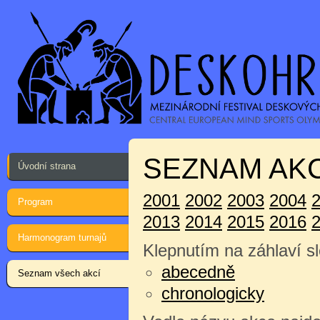
SEZNAM AKC
Úvodní strana
2001
2002
2003
2004
Program
2013
2014
2015
2016
Harmonogram turnajů
Klepnutím na záhlaví sl
abecedně
Seznam všech akcí
chronologicky