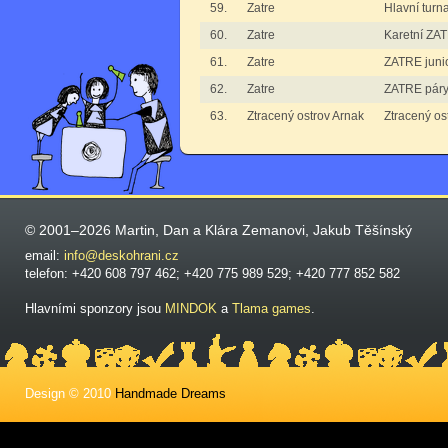
59.
Zatre
Hlavní turn
60.
Zatre
Karetní ZA
61.
Zatre
ZATRE junio
62.
Zatre
ZATRE pár
63.
Ztracený ostrov Arnak
Ztracený os
© 2001–2026 Martin, Dan a Klára Zemanovi, Jakub Těšínský
email:
info@deskohrani.cz
telefon: +420 608 797 462; +420 775 989 529; +420 777 852 582
Hlavními sponzory jsou
MINDOK
a
Tlama games
.
Design © 2010
Handmade Dreams