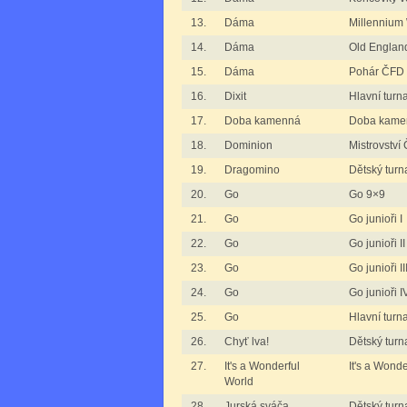
13.
Dáma
Millennium
14.
Dáma
Old Englan
15.
Dáma
Pohár ČFD 
16.
Dixit
Hlavní turna
17.
Doba kamenná
Doba kame
18.
Dominion
Mistrovství
19.
Dragomino
Dětský turn
20.
Go
Go 9×9
21.
Go
Go junioři I
22.
Go
Go junioři II
23.
Go
Go junioři II
24.
Go
Go junioři I
25.
Go
Hlavní turn
26.
Chyť lva!
Dětský turna
27.
It's a Wonderful
It's a Wond
World
28.
Jurská sváča
Dětský turn