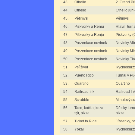
43.
Othello
2. Grand Pr
44.
Othello
Othello juni
45.
Pětimysl
Pětimysl
46.
Piškvorky a Renju
Hlavní turn
47.
Piškvorky a Renju
Piškvorky 
48.
Prezentace novinek
Novinky Al
49.
Prezentace novinek
Novinky M
50.
Prezentace novinek
Novinky T
51.
Psí život
Rychlokurz: 
52.
Puerto Rico
Turnaj v Pu
53.
Quartino
Quartino
54.
Railroad Ink
Railroad In
55.
Scrabble
Minutový s
56.
Taco, kočka, koza,
Dětský turna
sýr, pizza
pizza
57.
Ticket to Ride
Jízdenky, pr
58.
Yōkai
Rychlokurz: