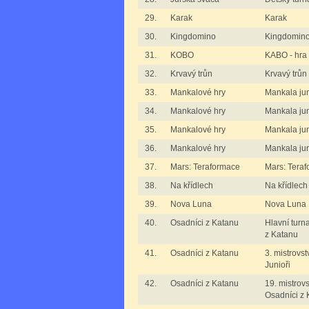
29.
Karak
Karak
30.
Kingdomino
Kingdomin
31.
KOBO
KABO - hra 
32.
Krvavý trůn
Krvavý trůn
33.
Mankalové hry
Mankala juni
34.
Mankalové hry
Mankala juni
35.
Mankalové hry
Mankala juni
36.
Mankalové hry
Mankala jun
37.
Mars: Teraformace
Mars: Tera
38.
Na křídlech
Na křídlech
39.
Nova Luna
Nova Luna
40.
Osadníci z Katanu
Hlavní turn
z Katanu
41.
Osadníci z Katanu
3. mistrovst
Junioři
42.
Osadníci z Katanu
19. mistrovs
Osadníci z