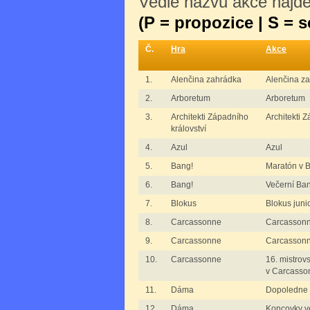
Vedle názvu akce najdet
(P = propozice | S = 
Č.
Hra
Akce
1.
Alenčina zahrádka
Alenčina z
2.
Arboretum
Arboretum
3.
Architekti Západního
Architekti 
království
4.
Azul
Azul
5.
Bang!
Maratón v 
6.
Bang!
Večerní Ba
7.
Blokus
Blokus junio
8.
Carcassonne
Carcassonne
9.
Carcassonne
Carcassonn
10.
Carcassonne
16. mistrovs
v Carcasso
11.
Dáma
Dopoledne
12.
Dáma
Koncovky v