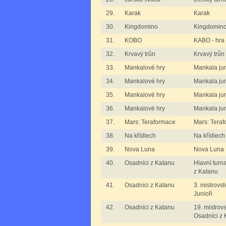
29.
Karak
Karak
30.
Kingdomino
Kingdomin
31.
KOBO
KABO - hra 
32.
Krvavý trůn
Krvavý trůn
33.
Mankalové hry
Mankala juni
34.
Mankalové hry
Mankala juni
35.
Mankalové hry
Mankala juni
36.
Mankalové hry
Mankala jun
37.
Mars: Teraformace
Mars: Tera
38.
Na křídlech
Na křídlech
39.
Nova Luna
Nova Luna
40.
Osadníci z Katanu
Hlavní turn
z Katanu
41.
Osadníci z Katanu
3. mistrovst
Junioři
42.
Osadníci z Katanu
19. mistrovs
Osadníci z