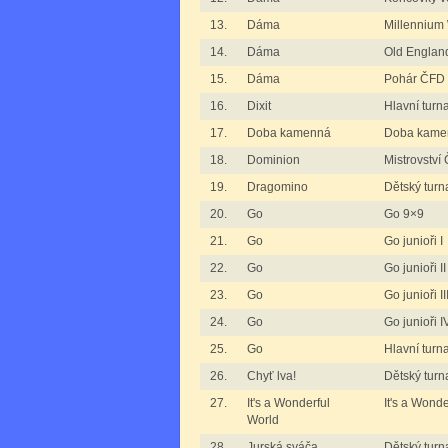
13.
Dáma
Millennium
14.
Dáma
Old Englan
15.
Dáma
Pohár ČFD 
16.
Dixit
Hlavní turna
17.
Doba kamenná
Doba kame
18.
Dominion
Mistrovství
19.
Dragomino
Dětský turn
20.
Go
Go 9×9
21.
Go
Go junioři I
22.
Go
Go junioři II
23.
Go
Go junioři II
24.
Go
Go junioři I
25.
Go
Hlavní turn
26.
Chyť lva!
Dětský turna
27.
It's a Wonderful
It's a Wond
World
28.
Jurská sváča
Dětský turn