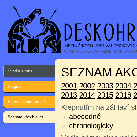
SEZNAM AKC
Úvodní strana
2001
2002
2003
2004
Program
2013
2014
2015
2016
Harmonogram turnajů
Klepnutím na záhlaví sl
abecedně
Seznam všech akcí
chronologicky