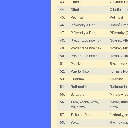
43.
Othello
2. Grand Pr
44.
Othello
Othello juni
45.
Pětimysl
Pětimysl
46.
Piškvorky a Renju
Hlavní turn
47.
Piškvorky a Renju
Piškvorky 
48.
Prezentace novinek
Novinky Al
49.
Prezentace novinek
Novinky M
50.
Prezentace novinek
Novinky T
51.
Psí život
Rychlokurz: 
52.
Puerto Rico
Turnaj v Pu
53.
Quartino
Quartino
54.
Railroad Ink
Railroad In
55.
Scrabble
Minutový s
56.
Taco, kočka, koza,
Dětský turna
sýr, pizza
pizza
57.
Ticket to Ride
Jízdenky, pr
58.
Yōkai
Rychlokurz: