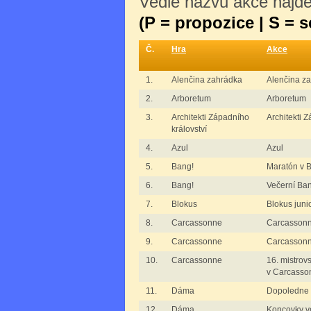
Vedle názvu akce najdet
(P = propozice | S = 
Č.
Hra
Akce
1.
Alenčina zahrádka
Alenčina z
2.
Arboretum
Arboretum
3.
Architekti Západního
Architekti 
království
4.
Azul
Azul
5.
Bang!
Maratón v 
6.
Bang!
Večerní Ba
7.
Blokus
Blokus junio
8.
Carcassonne
Carcassonne
9.
Carcassonne
Carcassonn
10.
Carcassonne
16. mistrovs
v Carcasso
11.
Dáma
Dopoledne
12.
Dáma
Koncovky v