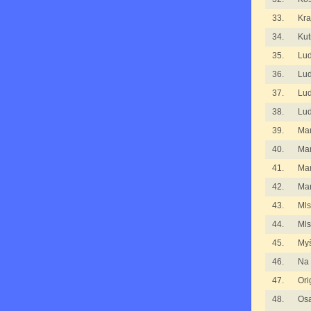
33.
Kra
34.
Kut
35.
Lu
36.
Lu
37.
Lu
38.
Lu
39.
Man
40.
Man
41.
Man
42.
Mar
43.
Mls
44.
Mls
45.
Myš
46.
Na 
47.
Ori
48.
Osa