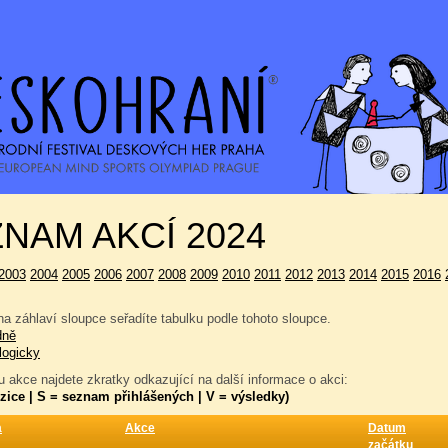
NAM AKCÍ 2024
2003
2004
2005
2006
2007
2008
2009
2010
2011
2012
2013
2014
2015
2016
a záhlaví sloupce seřadíte tabulku podle tohoto sloupce.
dně
logicky
 akce najdete zkratky odkazující na další informace o akci:
zice | S = seznam přihlášených | V = výsledky)
a
Akce
Datum
začátku