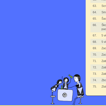
63.
Scr
64.
Smí
65.
Ša
66.
Ško
pad
67.
5 v
68.
5 v
69.
Zac
70.
Zac
71.
Zat
72.
Zat
73.
Zat
74.
Zbo
75.
Zla