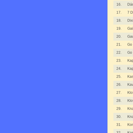
16.
Dá
17.
7 D
18.
Dix
19.
Gai
20.
Ga
21.
Go
22.
Go
23.
Kap
24.
Kap
25.
Ka
26.
Kav
27.
Klo
28.
Klo
29.
Kna
30.
Kna
31.
Kom
32.
Kos