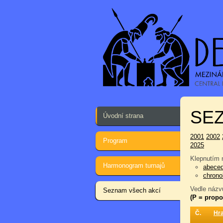
SEZ
Úvodní strana
2001
2002
Program
2025
Klepnutím n
Harmonogram turnajů
abece
chrono
Vedle názvu
Seznam všech akcí
(P = propo
Č.
Hr