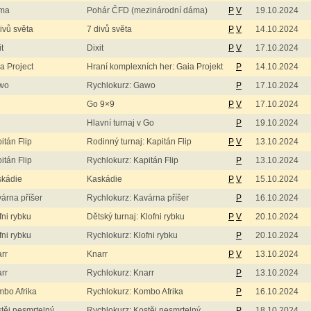
ma
Pohár ČFD (mezinárodní dáma)
P
V
19.10.2024
ivů světa
7 divů světa
P
V
14.10.2024
it
Dixit
P
V
17.10.2024
a Project
Hraní komplexních her: Gaia Projekt
P
14.10.2024
wo
Rychlokurz: Gawo
P
17.10.2024
Go 9×9
P
V
17.10.2024
Hlavní turnaj v Go
P
19.10.2024
itán Flip
Rodinný turnaj: Kapitán Flip
P
V
13.10.2024
itán Flip
Rychlokurz: Kapitán Flip
P
13.10.2024
skádie
Kaskádie
P
V
15.10.2024
árna příšer
Rychlokurz: Kavárna příšer
P
16.10.2024
fni rybku
Dětský turnaj: Klofni rybku
P
V
20.10.2024
fni rybku
Rychlokurz: Klofni rybku
P
20.10.2024
rr
Knarr
P
V
13.10.2024
rr
Rychlokurz: Knarr
P
13.10.2024
bo Afrika
Rychlokurz: Kombo Afrika
P
16.10.2024
těj nesmrtelný
Rychlokurz: Kostěj nesmrtelný
P
18.10.2024