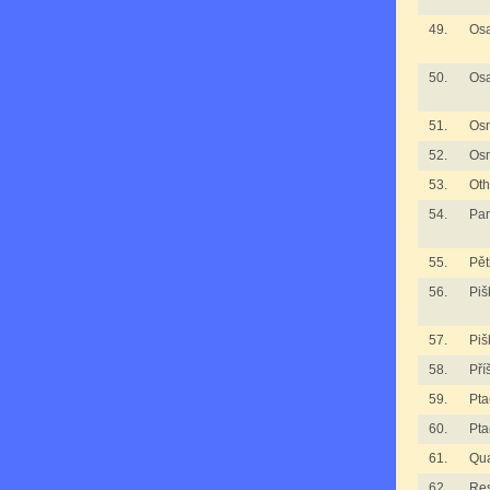
49.
Osa
50.
Osa
51.
Os
52.
Os
53.
Oth
54.
Pan
55.
Pět
56.
Piš
57.
Piš
58.
Pří
59.
Pta
60.
Pta
61.
Qua
62.
Re