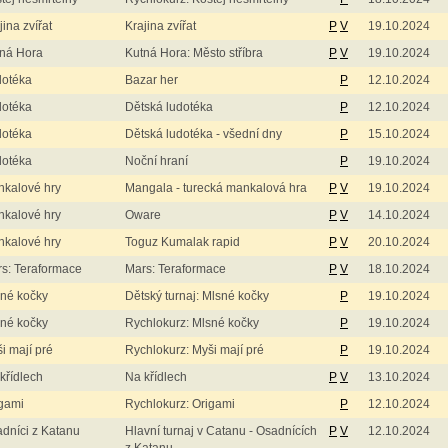
jina zvířat
Krajina zvířat
P
V
19.10.2024
ná Hora
Kutná Hora: Město stříbra
P
V
19.10.2024
dotéka
Bazar her
P
12.10.2024
dotéka
Dětská ludotéka
P
12.10.2024
dotéka
Dětská ludotéka - všední dny
P
15.10.2024
dotéka
Noční hraní
P
19.10.2024
kalové hry
Mangala - turecká mankalová hra
P
V
19.10.2024
kalové hry
Oware
P
V
14.10.2024
kalové hry
Toguz Kumalak rapid
P
V
20.10.2024
s: Teraformace
Mars: Teraformace
P
V
18.10.2024
né kočky
Dětský turnaj: Mlsné kočky
P
19.10.2024
né kočky
Rychlokurz: Mlsné kočky
P
19.10.2024
i mají pré
Rychlokurz: Myši mají pré
P
19.10.2024
křídlech
Na křídlech
P
V
13.10.2024
gami
Rychlokurz: Origami
P
12.10.2024
dníci z Katanu
Hlavní turnaj v Catanu - Osadnících
P
V
12.10.2024