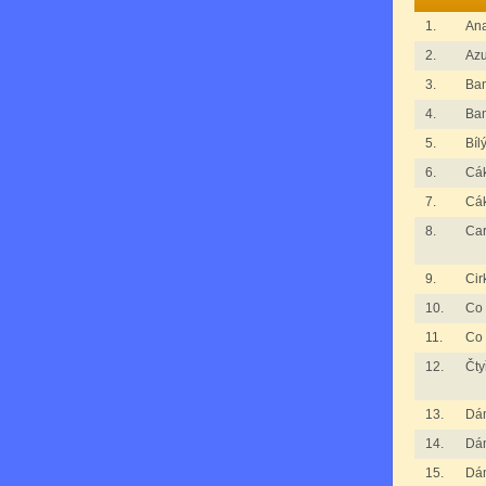
1.
An
2.
Azu
3.
Ba
4.
Ba
5.
Bíl
6.
Cák
7.
Cák
8.
Ca
9.
Cir
10.
Co 
11.
Co 
12.
Čty
13.
Dá
14.
Dá
15.
Dá