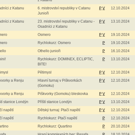
z Katanu
dníci z Katanu
6. mistrovství republiky v Catanu
P
V
12.10.2024
Junioři
dníci z Katanu
23. mistrovství republiky v Catanu -
P
V
13.10.2024
Osadníci z Katanu
mero
Osmero
P
V
19.10.2024
mero
Rychlokurz: Osmero
P
19.10.2024
ello
Othello junioři
P
16.10.2024
ini!
Rychlokurz: DOMINEX, ECLIPTIC,
P
13.10.2024
BITE!
imysl
Pětimysl
P
V
12.10.2024
kvorky a Renju
Hlavní turnaj v Piškvorkách
P
V
12.10.2024
(Gomoku)
kvorky a Renju
Piškvorky (Gomoku) bleskovka
P
V
12.10.2024
ští stanice Londýn
Příští stanice Londýn
P
V
13.10.2024
čí napětí
Dětský turnaj: Ptačí napětí
P
V
12.10.2024
čí napětí
Rychlokurz: Ptačí napětí
P
12.10.2024
rtino
Rychlokurz: Quartino
P
20.10.2024
safa
Hraní komplexních her: Resafa
P
18.10.2024