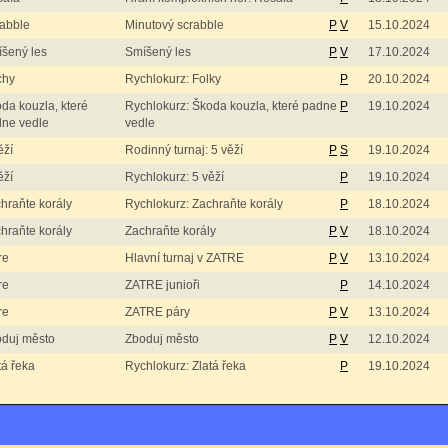
abble
Minutový scrabble
P
V
15.10.2024
šený les
Smíšený les
P
V
17.10.2024
chy
Rychlokurz: Folky
P
20.10.2024
da kouzla, které
Rychlokurz: Škoda kouzla, které padne
P
19.10.2024
ne vedle
vedle
ěží
Rodinný turnaj: 5 věží
P
S
19.10.2024
ěží
Rychlokurz: 5 věží
P
19.10.2024
hraňte korály
Rychlokurz: Zachraňte korály
P
18.10.2024
hraňte korály
Zachraňte korály
P
V
18.10.2024
re
Hlavní turnaj v ZATRE
P
V
13.10.2024
re
ZATRE junioři
P
14.10.2024
re
ZATRE páry
P
V
13.10.2024
duj město
Zboduj město
P
V
12.10.2024
tá řeka
Rychlokurz: Zlatá řeka
P
19.10.2024