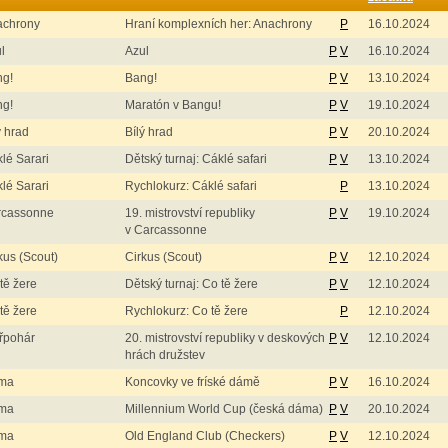
achrony
Hraní komplexních her: Anachrony
P
16.10.2024
l
Azul
P
V
16.10.2024
ng!
Bang!
P
V
13.10.2024
ng!
Maratón v Bangu!
P
V
19.10.2024
ý hrad
Bílý hrad
P
V
20.10.2024
lé Sarari
Dětský turnaj: Cáklé safari
P
V
13.10.2024
lé Sarari
Rychlokurz: Cáklé safari
P
13.10.2024
rcassonne
19. mistrovství republiky
P
V
19.10.2024
v Carcassonne
kus (Scout)
Cirkus (Scout)
P
V
12.10.2024
tě žere
Dětský turnaj: Co tě žere
P
V
12.10.2024
tě žere
Rychlokurz: Co tě žere
P
12.10.2024
řpohár
20. mistrovství republiky v deskových
P
V
12.10.2024
hrách družstev
ma
Koncovky ve fríské dámě
P
V
16.10.2024
ma
Millennium World Cup (česká dáma)
P
V
20.10.2024
ma
Old England Club (Checkers)
P
V
12.10.2024