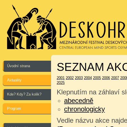
SEZNAM AKC
Úvodní strana
2001
2002
2003
2004
2005
2006
2007
200
Aktuality
2025
Klepnutím na záhlaví sl
Kde? Kdy? Za kolik?
abecedně
chronologicky
Program
Vedle názvu akce najdet