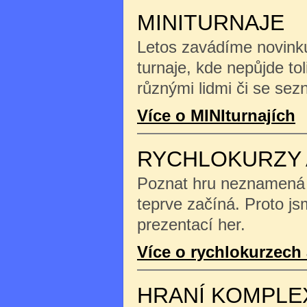
MINITURNAJE
Letos zavádíme novinku
turnaje, kde nepůjde tol
různými lidmi či se se
Více o MINIturnajích
RYCHLOKURZY 
Poznat hru neznamená na
teprve začíná. Proto js
prezentací her.
Více o rychlokurzech 
HRANÍ KOMPLE