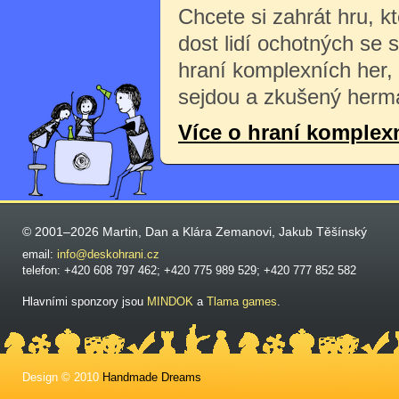
Chcete si zahrát hru, k
dost lidí ochotných se 
hraní komplexních her,
sejdou a zkušený herma
Více o hraní komplex
© 2001–2026 Martin, Dan a Klára Zemanovi, Jakub Těšínský
email:
info@deskohrani.cz
telefon: +420 608 797 462; +420 775 989 529; +420 777 852 582
Hlavními sponzory jsou
MINDOK
a
Tlama games
.
Design © 2010
Handmade Dreams