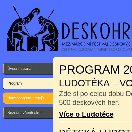
PROGRAM 2
Úvodní strana
LUDOTÉKA – V
Program
Zde si po celou dobu D
Harmonogram turnajů
500 deskových her.
Více o Ludotéce
Seznam všech akcí