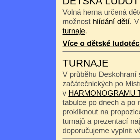
DĚTSKÁ LUDOT
Volná herna určená děte
možnost
hlídání dětí
. V
turnaje
.
Více o dětské ludotéc
TURNAJE
V průběhu Deskohraní s
začátečnických po Mist
v
HARMONOGRAMU 
tabulce po dnech a po 
prokliknout na propozi
turnajů a prezentací na
doporučujeme vyplnit 