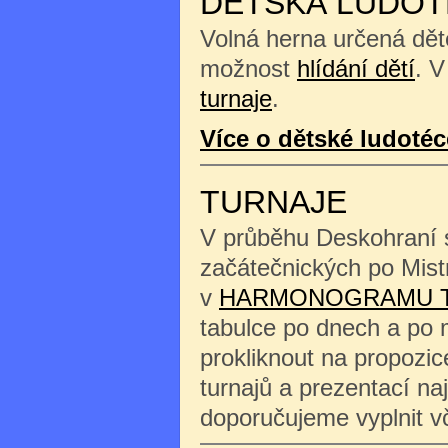
DĚTSKÁ LUDOT
Volná herna určená děte
možnost
hlídání dětí
. V
turnaje
.
Více o dětské ludotéc
TURNAJE
V průběhu Deskohraní s
začátečnických po Mist
v
HARMONOGRAMU 
tabulce po dnech a po 
prokliknout na propozi
turnajů a prezentací na
doporučujeme vyplnit 