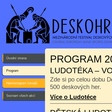
PROGRAM 2
Úvodní strana
LUDOTÉKA – V
Program
Zde si po celou dobu D
Harmonogram turnajů
500 deskových her.
Více o Ludotéce
Seznam všech akcí