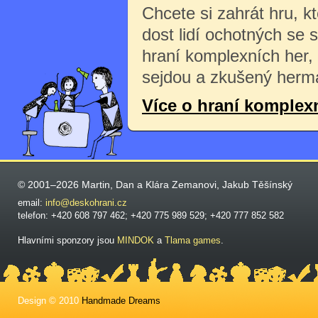
Chcete si zahrát hru, k
dost lidí ochotných se 
hraní komplexních her,
sejdou a zkušený herma
Více o hraní komplex
© 2001–2026 Martin, Dan a Klára Zemanovi, Jakub Těšínský
email:
info@deskohrani.cz
telefon: +420 608 797 462; +420 775 989 529; +420 777 852 582
Hlavními sponzory jsou
MINDOK
a
Tlama games
.
Design © 2010
Handmade Dreams