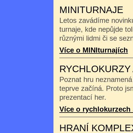
MINITURNAJE
Letos zavádíme novinku
turnaje, kde nepůjde tol
různými lidmi či se se
Více o MINIturnajích
RYCHLOKURZY 
Poznat hru neznamená na
teprve začíná. Proto js
prezentací her.
Více o rychlokurzech 
HRANÍ KOMPLE