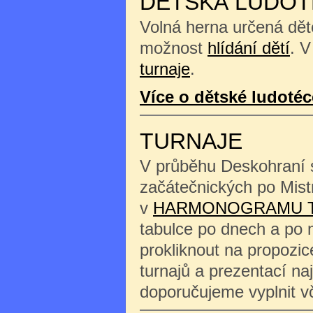
DĚTSKÁ LUDOT
Volná herna určená děte
možnost
hlídání dětí
. V
turnaje
.
Více o dětské ludotéc
TURNAJE
V průběhu Deskohraní s
začátečnických po Mist
v
HARMONOGRAMU 
tabulce po dnech a po 
prokliknout na propozi
turnajů a prezentací na
doporučujeme vyplnit 