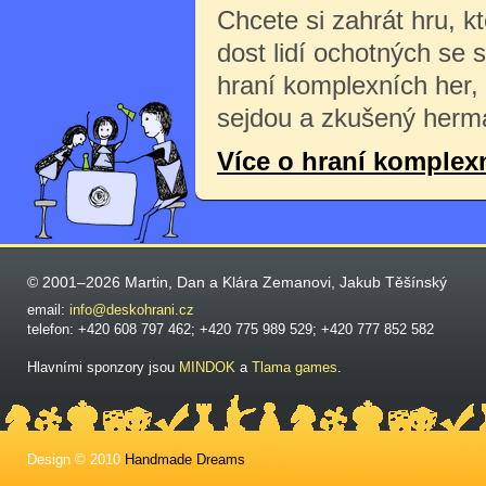
Chcete si zahrát hru, k
dost lidí ochotných se 
hraní komplexních her,
sejdou a zkušený herma
Více o hraní komplex
© 2001–2026 Martin, Dan a Klára Zemanovi, Jakub Těšínský
email:
info@deskohrani.cz
telefon: +420 608 797 462; +420 775 989 529; +420 777 852 582
Hlavními sponzory jsou
MINDOK
a
Tlama games
.
Design © 2010
Handmade Dreams