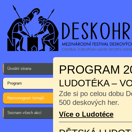
PROGRAM 2
Úvodní strana
LUDOTÉKA – V
Program
Zde si po celou dobu D
Harmonogram turnajů
500 deskových her.
Více o Ludotéce
Seznam všech akcí