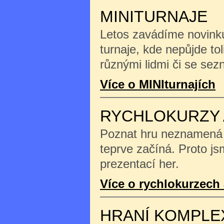
MINITURNAJE
Letos zavádíme novinku
turnaje, kde nepůjde tol
různými lidmi či se se
Více o MINIturnajích
RYCHLOKURZY 
Poznat hru neznamená na
teprve začíná. Proto js
prezentací her.
Více o rychlokurzech 
HRANÍ KOMPLE