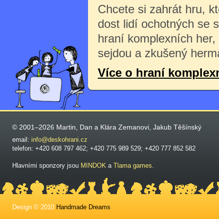
Chcete si zahrát hru, k
dost lidí ochotných se 
hraní komplexních her,
sejdou a zkušený herma
Více o hraní komplex
© 2001–2026 Martin, Dan a Klára Zemanovi, Jakub Těšínský
email:
info@deskohrani.cz
telefon: +420 608 797 462; +420 775 989 529; +420 777 852 582
Hlavními sponzory jsou
MINDOK
a
Tlama games
.
Design © 2010
Handmade Dreams