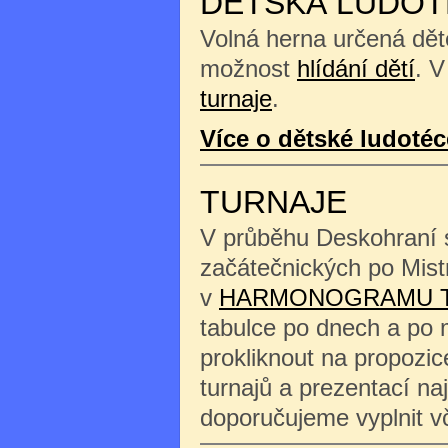
DĚTSKÁ LUDOT
Volná herna určená děte
možnost
hlídání dětí
. V
turnaje
.
Více o dětské ludotéc
TURNAJE
V průběhu Deskohraní s
začátečnických po Mist
v
HARMONOGRAMU 
tabulce po dnech a po 
prokliknout na propozi
turnajů a prezentací na
doporučujeme vyplnit 