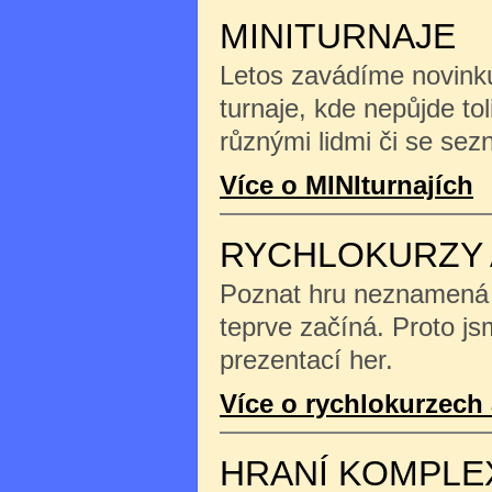
MINITURNAJE
Letos zavádíme novinku
turnaje, kde nepůjde tol
různými lidmi či se se
Více o MINIturnajích
RYCHLOKURZY 
Poznat hru neznamená na
teprve začíná. Proto js
prezentací her.
Více o rychlokurzech 
HRANÍ KOMPLE