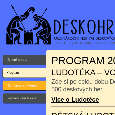
PROGRAM 2
Úvodní strana
LUDOTÉKA – V
Program
Zde si po celou dobu D
Harmonogram turnajů
500 deskových her.
Více o Ludotéce
Seznam všech akcí