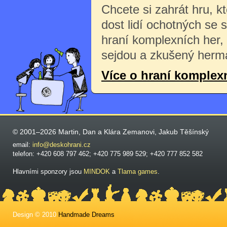
Chcete si zahrát hru, k
dost lidí ochotných se 
hraní komplexních her,
sejdou a zkušený herma
Více o hraní komplex
© 2001–2026 Martin, Dan a Klára Zemanovi, Jakub Těšínský
email:
info@deskohrani.cz
telefon: +420 608 797 462; +420 775 989 529; +420 777 852 582
Hlavními sponzory jsou
MINDOK
a
Tlama games
.
Design © 2010
Handmade Dreams