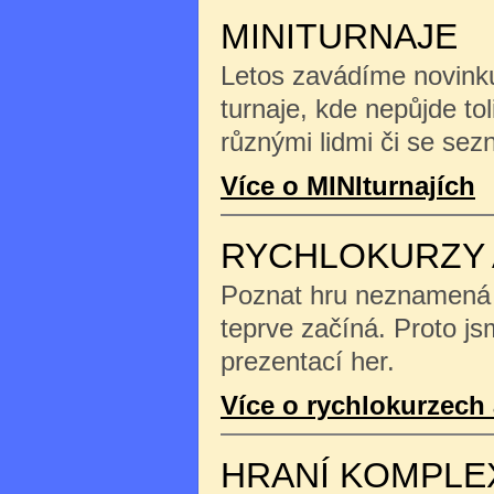
MINITURNAJE
Letos zavádíme novinku
turnaje, kde nepůjde tol
různými lidmi či se se
Více o MINIturnajích
RYCHLOKURZY 
Poznat hru neznamená na
teprve začíná. Proto js
prezentací her.
Více o rychlokurzech 
HRANÍ KOMPLE