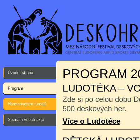
PROGRAM 2
Úvodní strana
LUDOTÉKA – V
Program
Zde si po celou dobu D
Harmonogram turnajů
500 deskových her.
Více o Ludotéce
Seznam všech akcí