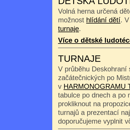
DĚTSKÁ LUDOT
Volná herna určená děte
možnost
hlídání dětí
. V
turnaje
.
Více o dětské ludotéc
TURNAJE
V průběhu Deskohraní s
začátečnických po Mist
v
HARMONOGRAMU 
tabulce po dnech a po 
prokliknout na propozi
turnajů a prezentací na
doporučujeme vyplnit 