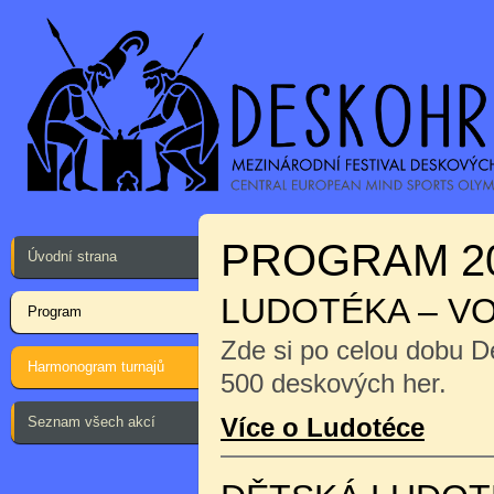
PROGRAM 2
Úvodní strana
LUDOTÉKA – V
Program
Zde si po celou dobu D
Harmonogram turnajů
500 deskových her.
Více o Ludotéce
Seznam všech akcí