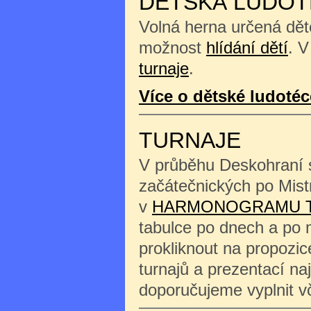
DĚTSKÁ LUDOT
Volná herna určená děte
možnost
hlídání dětí
. V
turnaje
.
Více o dětské ludotéc
TURNAJE
V průběhu Deskohraní s
začátečnických po Mist
v
HARMONOGRAMU 
tabulce po dnech a po 
prokliknout na propozi
turnajů a prezentací na
doporučujeme vyplnit 