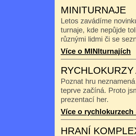
MINITURNAJE
Letos zavádíme novinku
turnaje, kde nepůjde tol
různými lidmi či se se
Více o MINIturnajích
RYCHLOKURZY 
Poznat hru neznamená na
teprve začíná. Proto js
prezentací her.
Více o rychlokurzech 
HRANÍ KOMPLE