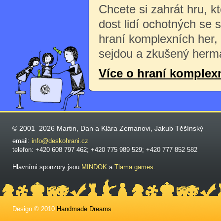
Chcete si zahrát hru, k
dost lidí ochotných se 
hraní komplexních her,
sejdou a zkušený herma
Více o hraní komplex
© 2001–2026 Martin, Dan a Klára Zemanovi, Jakub Těšínský
email:
info@deskohrani.cz
telefon: +420 608 797 462; +420 775 989 529; +420 777 852 582
Hlavními sponzory jsou
MINDOK
a
Tlama games
.
Design © 2010
Handmade Dreams