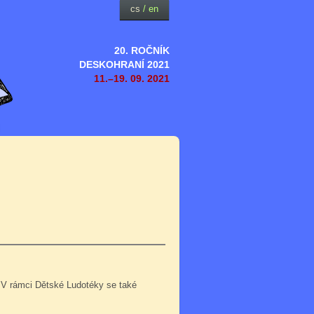
cs
/
en
20. ROČNÍK
DESKOHRANÍ 2021
11.–19. 09. 2021
 V rámci Dětské Ludotéky se také