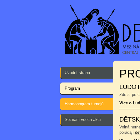
PR
Úvodní strana
LUDOT
Program
Zde si po 
Více o Lu
Harmonogram turnajů
DĚTSK
Seznam všech akcí
Volná hern
pořádají
dě