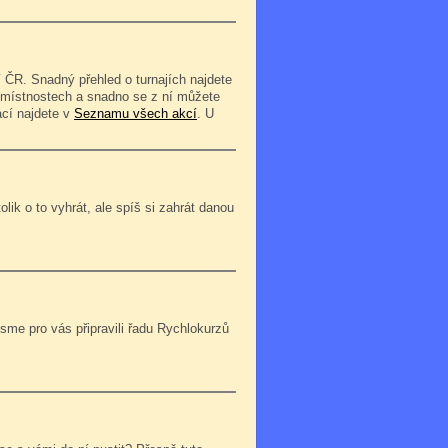
 ČR. Snadný přehled o turnajích najdete
o místnostech a snadno se z ní můžete
ací najdete v
Seznamu všech akcí
. U
lik o to vyhrát, ale spíš si zahrát danou
jsme pro vás připravili řadu Rychlokurzů