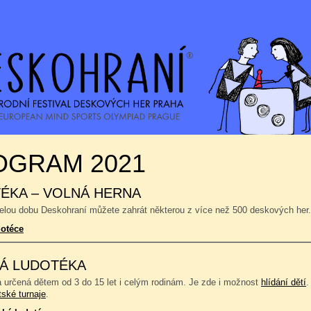
OGRAM 2021
ÉKA – VOLNÁ HERNA
celou dobu Deskohraní můžete zahrát některou z více než 500 deskových her.
dotéce
Á LUDOTÉKA
a určená dětem od 3 do 15 let i celým rodinám. Je zde i možnost
hlídání dětí
.
tské turnaje
.