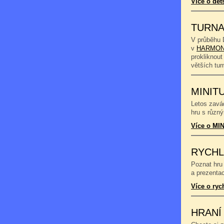
Více o dět
TURNA
V průběhu 
v
HARMON
prokliknout
větších tu
MINIT
Letos zavád
hru s různý
Více o MIN
RYCHL
Poznat hru 
a prezentac
Více o ryc
HRANÍ