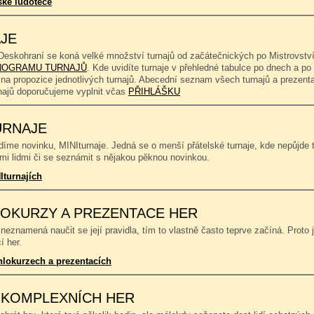
ské ludotéce
JE
Deskohraní se koná velké množství turnajů od začátečnických po Mistrovství
OGRAMU TURNAJŮ
. Kde uvidíte turnaje v přehledné tabulce po dnech a p
 na propozice jednotlivých turnajů. Abecední seznam všech turnajů a prezent
rnajů doporučujeme vyplnit včas
PŘIHLÁŠKU
URNAJE
íme novinku, MINIturnaje. Jedná se o menší přátelské turnaje, kde nepůjde to
mi lidmi či se seznámit s nějakou pěknou novinkou.
Iturnajích
OKURZY A PREZENTACE HER
neznamená naučit se její pravidla, tím to vlastně často teprve začíná. Proto 
í her.
hlokurzech a prezentacích
 KOMPLEXNÍCH HER