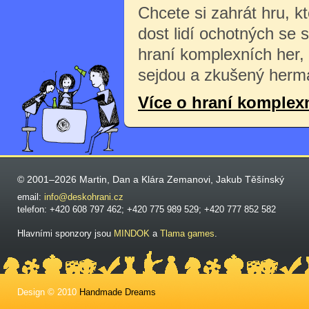
Chcete si zahrát hru, k
dost lidí ochotných se 
hraní komplexních her,
sejdou a zkušený herma
Více o hraní komplex
© 2001–2026 Martin, Dan a Klára Zemanovi, Jakub Těšínský
email:
info@deskohrani.cz
telefon: +420 608 797 462; +420 775 989 529; +420 777 852 582
Hlavními sponzory jsou
MINDOK
a
Tlama games
.
Design © 2010
Handmade Dreams