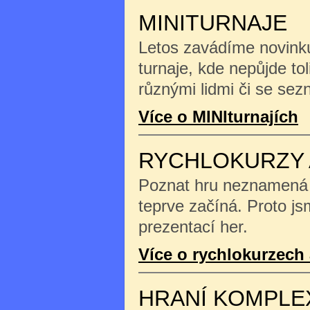
MINITURNAJE
Letos zavádíme novinku
turnaje, kde nepůjde tol
různými lidmi či se se
Více o MINIturnajích
RYCHLOKURZY 
Poznat hru neznamená na
teprve začíná. Proto js
prezentací her.
Více o rychlokurzech 
HRANÍ KOMPLE