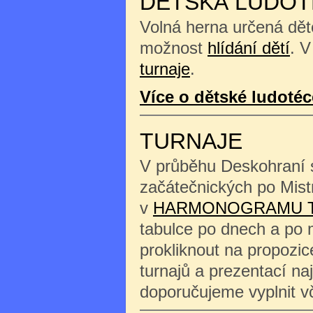
DĚTSKÁ LUDOT
Volná herna určená děte
možnost
hlídání dětí
. V
turnaje
.
Více o dětské ludotéc
TURNAJE
V průběhu Deskohraní s
začátečnických po Mist
v
HARMONOGRAMU 
tabulce po dnech a po 
prokliknout na propozi
turnajů a prezentací na
doporučujeme vyplnit 