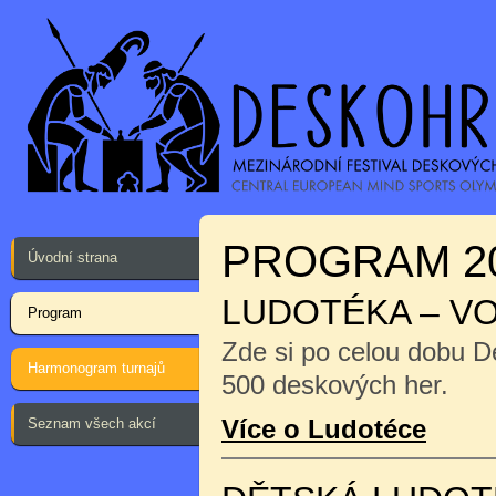
PROGRAM 2
Úvodní strana
LUDOTÉKA – V
Program
Zde si po celou dobu D
Harmonogram turnajů
500 deskových her.
Více o Ludotéce
Seznam všech akcí