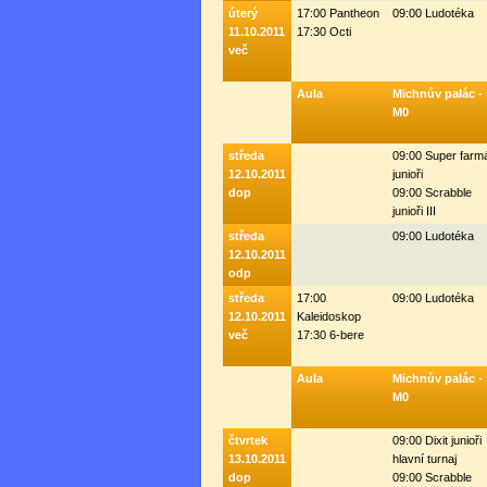
úterý
17:00 Pantheon
09:00 Ludotéka
11.10.2011
17:30 Octi
več
Aula
Michnův palác -
M0
středa
09:00 Super farm
12.10.2011
junioři
dop
09:00 Scrabble
junioři III
středa
09:00 Ludotéka
12.10.2011
odp
středa
17:00
09:00 Ludotéka
12.10.2011
Kaleidoskop
več
17:30 6-bere
Aula
Michnův palác -
M0
čtvrtek
09:00 Dixit junioři
13.10.2011
hlavní turnaj
dop
09:00 Scrabble