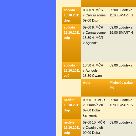
sobota
09:00 9. MČR
09:00 Ludotéka
15.10.2011
v Carcassonne
11:00 SMART 3
dop
09:00 Dixit
sobota
09:00 9. MČR
09:00 Ludotéka
15.10.2011
v Carcassonne
16:00 SMART 4
odp
13:30 4. MČR
v Agricole
sobota
13:30 4. MČR
09:00 Ludotéka
15.10.2011
v Agricole
več
18:30 Oware
Aula
Michnův palác -
M0
neděle
09:00 10. MČR
09:00 Ludotéka
16.10.2011
v Osadnících
11:00 SMART 5
dop
09:00 Doba
kamenná
neděle
09:00 10. MČR
09:00 Ludotéka
16.10.2011
v Osadnících
odp
09:00 Doba