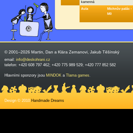
kamenná
Aula
Michnův palác -
M0
© 2001–2026 Martin, Dan a Klára Zemanovi, Jakub Těšínský
email:
info@deskohrani.cz
telefon: +420 608 797 462; +420 775 989 529; +420 777 852 582
Hlavními sponzory jsou
MINDOK
a
Tlama games
.
Design © 2010
Handmade Dreams