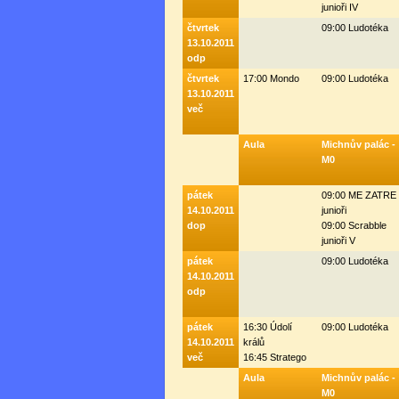
junioři IV
čtvrtek
09:00 Ludotéka
13.10.2011
odp
čtvrtek
17:00 Mondo
09:00 Ludotéka
13.10.2011
več
Aula
Michnův palác -
M0
pátek
09:00 ME ZATRE
14.10.2011
junioři
dop
09:00 Scrabble
junioři V
pátek
09:00 Ludotéka
14.10.2011
odp
pátek
16:30 Údolí
09:00 Ludotéka
14.10.2011
králů
več
16:45 Stratego
Aula
Michnův palác -
M0