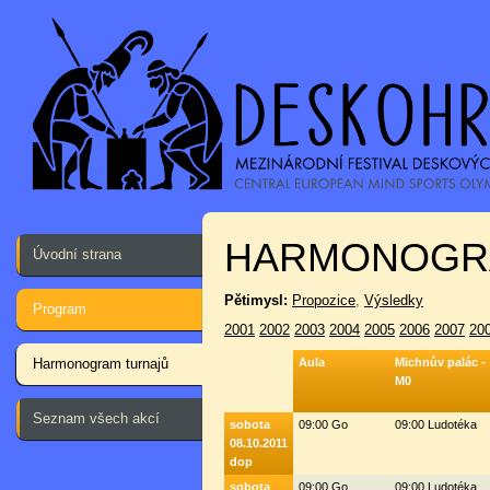
HARMONOGR
Úvodní strana
Pětimysl:
Propozice
,
Výsledky
Program
2001
2002
2003
2004
2005
2006
2007
20
Harmonogram turnajů
Aula
Michnův palác -
M0
Seznam všech akcí
sobota
09:00 Go
09:00 Ludotéka
08.10.2011
dop
sobota
09:00 Go
09:00 Ludotéka