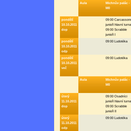
Aula
Michnův palác -
M0
pondělí
09:00 Carcasson
10.10.2011
junioři hlavní turna
dop
09:00 Scrabble
junioři I
pondělí
09:00 Ludotéka
10.10.2011
odp
pondělí
09:00 Ludotéka
10.10.2011
več
Aula
Michnův palác -
M0
úterý
09:00 Osadníci
11.10.2011
junioři hlavní turna
dop
09:00 Scrabble
junioři II
úterý
09:00 Ludotéka
11.10.2011
odp