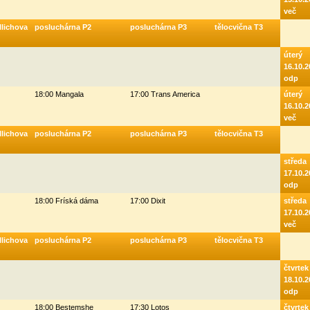
več
llichova
posluchárna P2
posluchárna P3
tělocvična T3
úterý
16.10.2
odp
18:00 Mangala
17:00 Trans America
úterý
16.10.2
več
llichova
posluchárna P2
posluchárna P3
tělocvična T3
středa
17.10.2
odp
18:00 Fríská dáma
17:00 Dixit
středa
17.10.2
več
llichova
posluchárna P2
posluchárna P3
tělocvična T3
čtvrtek
18.10.2
odp
18:00 Bestemshe
17:30 Lotos
čtvrtek