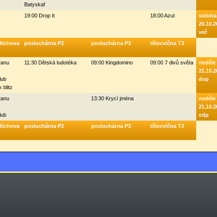
Batyskaf
19:00 Drop It
18:00 Azul
sobota
20.10.2
več
llichova
posluchárna P2
posluchárna P3
tělocvična T3
tanu
11:30 Dětská ludotéka
09:00 Kingdomino
09:00 7 divů světa
neděle
21.10.2
lub
dop
 blitz
tanu
13:30 Krycí jména
neděle
21.10.2
lub
odp
llichova
posluchárna P2
posluchárna P3
tělocvična T3