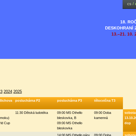
cs
/
18. RO
DESKOHRANÍ 
13.–21. 10. 
23
2024
2025
llichova
posluchárna P2
posluchárna P3
tělocvična T3
11:30 Dětská ludotéka
09:00 MS Othello
09:00 Doba
sobota
omoku)
bleskovka, B
kamenná
13.10.2
rld Cup
09:00 MS Othello
dop
bleskovka
14:00 MS Othello páry
09:00 Doba
sobota