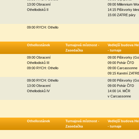
13:00 Obracení
09:00 Millennium Wo
Othellodisků II
14:15 Piškvorky ble
15:00 ZATRE páry
09:00 RYCH: Othello
Othellostánek
Turnajová místnost -
Vedlejší budova He
Zasedačka
- turnaje
09:00 Obracení
09:00 Piškvorky (G
Othellodisků III
09:00 Pohár ČFD
09:00 RYCH: Othello
09:00 Carcassonne
09:15 Karetní ZATR
09:00 RYCH: Othello
09:00 Piškvorky (G
13:00 Obracení
09:00 Pohár ČFD
Othellodisků IV
14:00 14. MČR
v Carcassonne
Othellostánek
Turnajová místnost -
Vedlejší budova He
Zasedačka
- turnaje