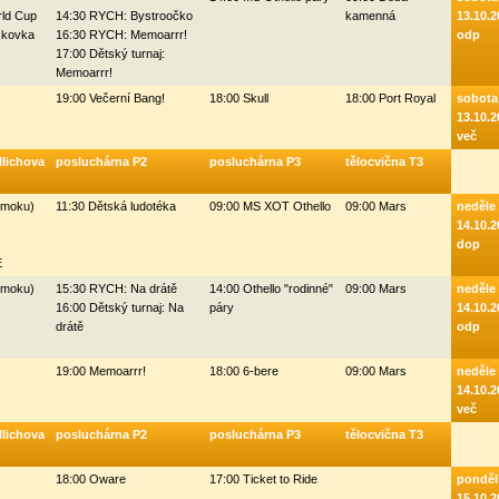
rld Cup
14:30 RYCH: Bystroočko
kamenná
13.10.2
skovka
16:30 RYCH: Memoarrr!
odp
17:00 Dětský turnaj:
Memoarrr!
19:00 Večerní Bang!
18:00 Skull
18:00 Port Royal
sobota
13.10.2
več
llichova
posluchárna P2
posluchárna P3
tělocvična T3
omoku)
11:30 Dětská ludotéka
09:00 MS XOT Othello
09:00 Mars
neděle
14.10.2
dop
E
omoku)
15:30 RYCH: Na drátě
14:00 Othello "rodinné"
09:00 Mars
neděle
16:00 Dětský turnaj: Na
páry
14.10.2
drátě
odp
19:00 Memoarrr!
18:00 6-bere
09:00 Mars
neděle
14.10.2
več
llichova
posluchárna P2
posluchárna P3
tělocvična T3
18:00 Oware
17:00 Ticket to Ride
ponděl
15.10.2