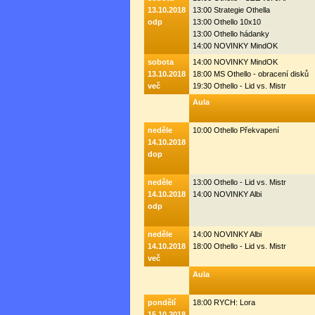
13.10.2018
13:00 Strategie Othella
odp
13:00 Othello 10x10
13:00 Othello hádanky
14:00 NOVINKY MindOK
sobota
14:00 NOVINKY MindOK
13.10.2018
18:00 MS Othello - obracení disků
več
19:30 Othello - Lid vs. Mistr
Aula
neděle
10:00 Othello Překvapení
14.10.2018
dop
neděle
13:00 Othello - Lid vs. Mistr
14.10.2018
14:00 NOVINKY Albi
odp
neděle
14:00 NOVINKY Albi
14.10.2018
18:00 Othello - Lid vs. Mistr
več
Aula
pondělí
18:00 RYCH: Lora
15.10.2018