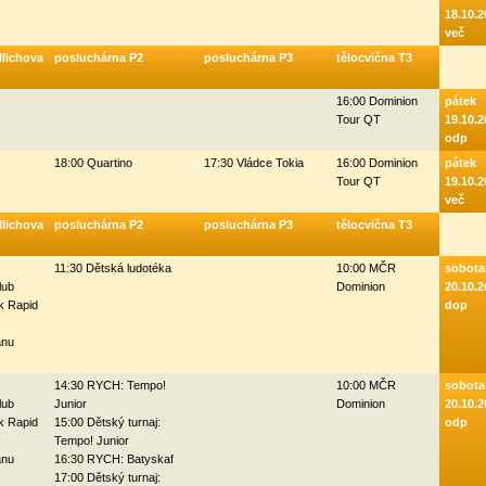
18.10.2
več
llichova
posluchárna P2
posluchárna P3
tělocvična T3
16:00 Dominion
pátek
Tour QT
19.10.2
odp
18:00 Quartino
17:30 Vládce Tokia
16:00 Dominion
pátek
Tour QT
19.10.2
več
llichova
posluchárna P2
posluchárna P3
tělocvična T3
11:30 Dětská ludotéka
10:00 MČR
sobota
lub
Dominion
20.10.2
k Rapid
dop
anu
14:30 RYCH: Tempo!
10:00 MČR
sobota
lub
Junior
Dominion
20.10.2
k Rapid
15:00 Dětský turnaj:
odp
Tempo! Junior
anu
16:30 RYCH: Batyskaf
17:00 Dětský turnaj: