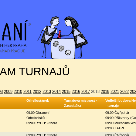
AM TURNAJŮ
08
2009
2010
2011
2012
2013
2014
2015
2016
2017
2018
2019
2021
2022
20
Othellostánek
Turnajová místnost -
Vedlejší budova He
Zasedačka
- turnaje
09:00 Obracení
09:00 Čtyřpohár
Othellodisků I
09:00 Piškvorky (G
09:00 RYCH: Othello
09:00 Millennium Wo
09:00 ZATRE
09:00 RYCH: Othello
09:00 Čtyřpohár