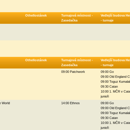
Othellostánek
Turnajová místnost -
Vedlejší budova He
Zasedačka
- turnaje
Othellostánek
Turnajová místnost -
Vedlejší budova He
Zasedačka
- turnaje
09:00 Patchwork
09:00 Go
09:00 Old England C
09:00 Toguz Kumala
09:30 Catan
10:00 1. MČR v Cat
junioři
e World
14:00 Ethnos
09:00 Go
09:00 Old England C
09:00 Toguz Kumala
09:30 Catan
10:00 1. MČR v Cat
junioři