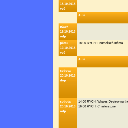
18.10.2018
več
Aula
pátek
19.10.2018
odp
pátek
18:00 RYCH: Podmořská města
19.10.2018
več
Aula
sobota
20.10.2018
dop
sobota
14:00 RYCH: Whales Destroying th
20.10.2018
16:00 RYCH: Charterstone
odp