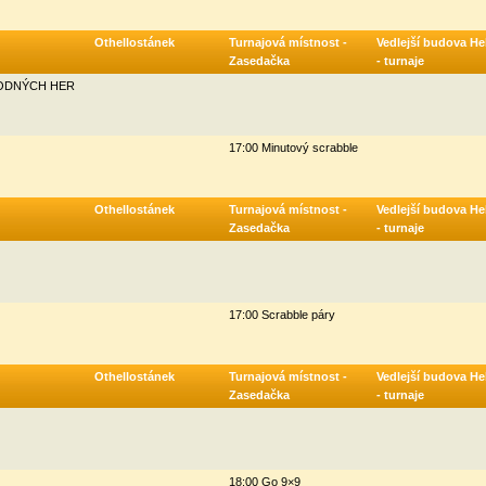
Othellostánek
Turnajová místnost -
Vedlejší budova He
Zasedačka
- turnaje
HODNÝCH HER
17:00 Minutový scrabble
Othellostánek
Turnajová místnost -
Vedlejší budova He
Zasedačka
- turnaje
17:00 Scrabble páry
Othellostánek
Turnajová místnost -
Vedlejší budova He
Zasedačka
- turnaje
18:00 Go 9×9