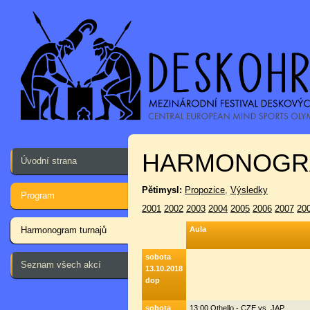
HARMONOGR
Úvodní strana
Pětimysl:
Propozice
,
Výsledky
Program
2001
2002
2003
2004
2005
2006
2007
20
Harmonogram turnajů
Aula
sobota
Seznam všech akcí
13.10.2018
dop
sobota
13:00 Othello - CZE vs. JAP