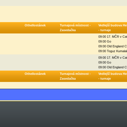
Othellostánek
Turnajová místnost -
Vedlejší budova He
Zasedačka
- turnaje
09:00 17. MČR v Ca
09:00 Go
09:00 Old England C
09:00 Toguz Kumalak
09:00 17. MČR v Ca
09:00 Go
09:00 Old England C
Othellostánek
Turnajová místnost -
Vedlejší budova He
Zasedačka
- turnaje