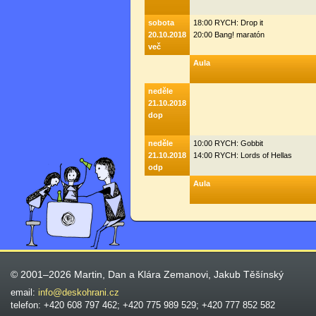
sobota
18:00 RYCH: Drop it
20.10.2018
20:00 Bang! maratón
več
Aula
neděle
21.10.2018
dop
neděle
10:00 RYCH: Gobbit
21.10.2018
14:00 RYCH: Lords of Hellas
odp
Aula
© 2001–2026 Martin, Dan a Klára Zemanovi, Jakub Těšínský
email:
info@deskohrani.cz
telefon: +420 608 797 462; +420 775 989 529; +420 777 852 582