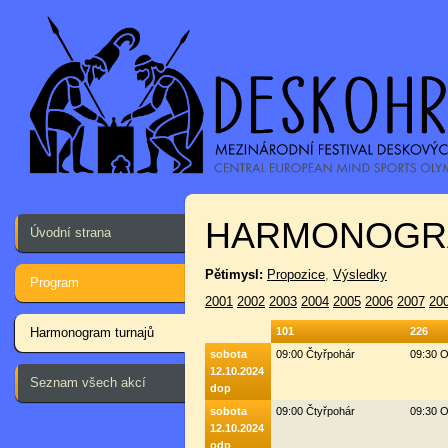
HARMONOGR
Úvodní strana
Pětimysl:
Propozice
,
Výsledky
Program
2001
2002
2003
2004
2005
2006
2007
20
Harmonogram turnajů
101
226
sobota
09:00 Čtyřpohár
09:30 O
12.10.2024
Seznam všech akcí
dop
sobota
09:00 Čtyřpohár
09:30 O
12.10.2024
odp