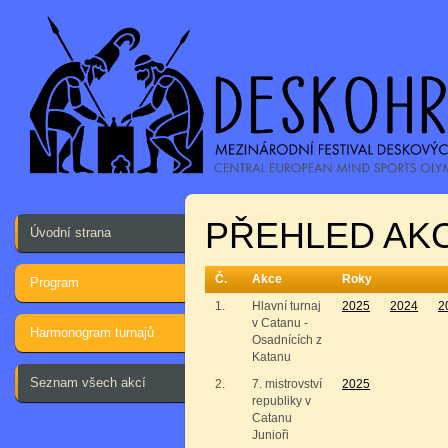
PŘEHLED AKC
Úvodní strana
Č.
Akce
Roky
Program
1.
Hlavní turnaj
2025
2024
2
v Catanu -
Harmonogram turnajů
Osadnících z
Katanu
Seznam všech akcí
2.
7. mistrovství
2025
republiky v
Catanu
Junioři