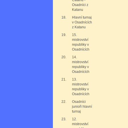
Catanu -
Osadníci z
Katanu
18.
Hlavní turnaj
v Osadnících
z Katanu
19.
15.
mistrovství
republiky v
Osadnících
20.
14.
mistrovství
republiky v
Osadnících
21.
13.
mistrovství
republiky v
Osadnících
22.
Osadníci
junioři hlavní
turnaj
23.
12.
mistrovství