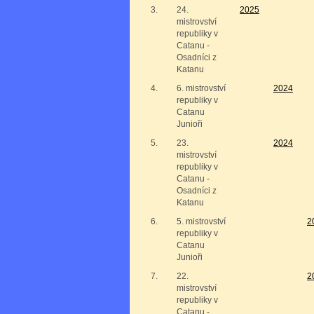
3.
24.
2025
mistrovství
republiky v
Catanu -
Osadníci z
Katanu
4.
6. mistrovství
2024
republiky v
Catanu
Junioři
5.
23.
2024
mistrovství
republiky v
Catanu -
Osadníci z
Katanu
6.
5. mistrovství
2
republiky v
Catanu
Junioři
7.
22.
2
mistrovství
republiky v
Catanu -