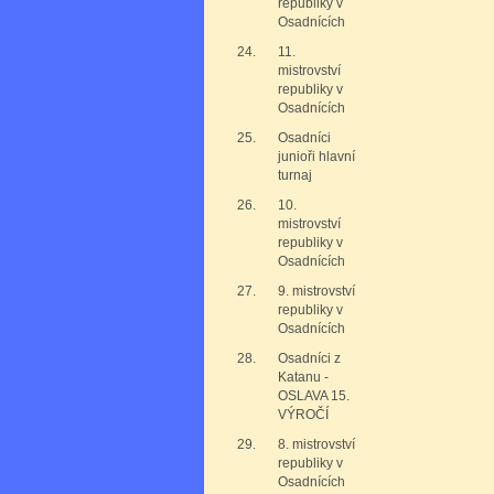
republiky v
Osadnících
24.
11.
mistrovství
republiky v
Osadnících
25.
Osadníci
junioři hlavní
turnaj
26.
10.
mistrovství
republiky v
Osadnících
27.
9. mistrovství
republiky v
Osadnících
28.
Osadníci z
Katanu -
OSLAVA 15.
VÝROČÍ
29.
8. mistrovství
republiky v
Osadnících