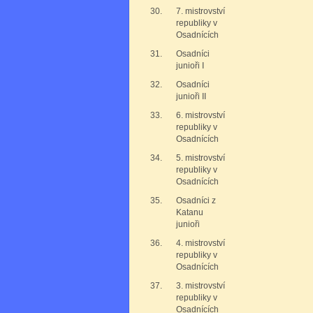
30.
7. mistrovství
republiky v
Osadnících
31.
Osadníci
junioři I
32.
Osadníci
junioři II
33.
6. mistrovství
republiky v
Osadnících
34.
5. mistrovství
republiky v
Osadnících
35.
Osadníci z
Katanu
junioři
36.
4. mistrovství
republiky v
Osadnících
37.
3. mistrovství
republiky v
Osadnících