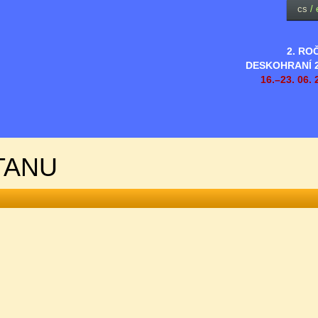
cs
/
2. RO
DESKOHRANÍ 
16.–23. 06. 
TANU