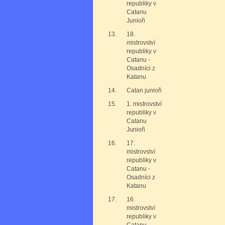
republiky v
Catanu
Junioři
13.
18.
mistrovství
republiky v
Catanu -
Osadníci z
Katanu
14.
Catan junioři
15.
1. mistrovství
republiky v
Catanu
Junioři
16.
17.
mistrovství
republiky v
Catanu -
Osadníci z
Katanu
17.
16.
mistrovství
republiky v