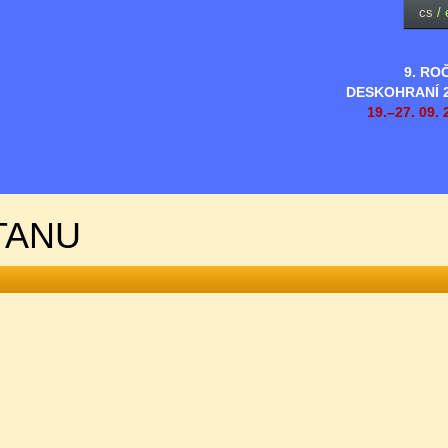
cs
/
9. RO
DESKOHRANÍ 
19.–27. 09. 
TANU