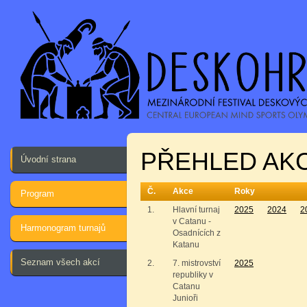
PŘEHLED AKC
Úvodní strana
Č.
Akce
Roky
Program
1.
Hlavní turnaj
2025
2024
2
v Catanu -
Harmonogram turnajů
Osadnících z
Katanu
Seznam všech akcí
2.
7. mistrovství
2025
republiky v
Catanu
Junioři