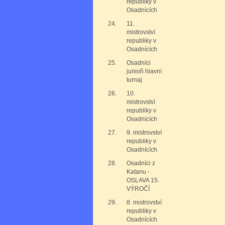
republiky v
Osadnících
24.
11.
mistrovství
republiky v
Osadnících
25.
Osadníci
junioři hlavní
turnaj
26.
10.
mistrovství
republiky v
Osadnících
27.
9. mistrovství
republiky v
Osadnících
28.
Osadníci z
Katanu -
OSLAVA 15.
VÝROČÍ
29.
8. mistrovství
republiky v
Osadnících