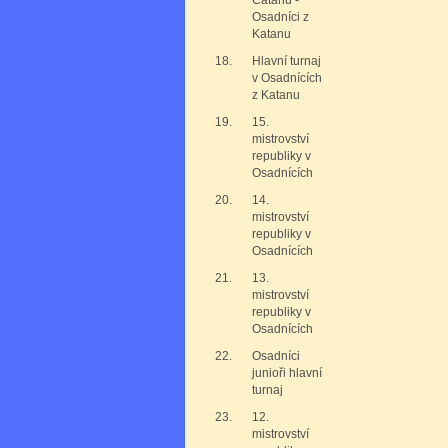
Catanu -
Osadníci z
Katanu
18.
Hlavní turnaj
v Osadnících
z Katanu
19.
15.
mistrovství
republiky v
Osadnících
20.
14.
mistrovství
republiky v
Osadnících
21.
13.
mistrovství
republiky v
Osadnících
22.
Osadníci
junioři hlavní
turnaj
23.
12.
mistrovství