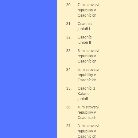
30.
7. mistrovství
republiky v
Osadnících
31.
Osadníci
junioři I
32.
Osadníci
junioři II
33.
6. mistrovství
republiky v
Osadnících
34.
5. mistrovství
republiky v
Osadnících
35.
Osadníci z
Katanu
junioři
36.
4. mistrovství
republiky v
Osadnících
37.
3. mistrovství
republiky v
Osadnících