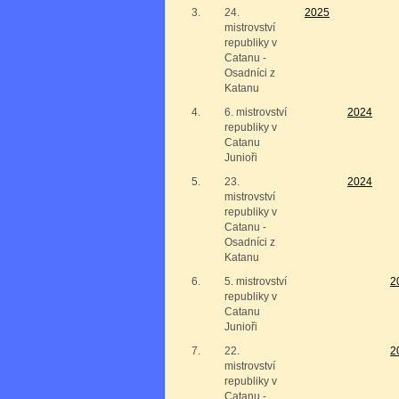
3.
24.
2025
mistrovství
republiky v
Catanu -
Osadníci z
Katanu
4.
6. mistrovství
2024
republiky v
Catanu
Junioři
5.
23.
2024
mistrovství
republiky v
Catanu -
Osadníci z
Katanu
6.
5. mistrovství
2
republiky v
Catanu
Junioři
7.
22.
2
mistrovství
republiky v
Catanu -