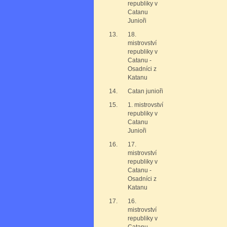
republiky v
Catanu
Junioři
13.
18.
mistrovství
republiky v
Catanu -
Osadníci z
Katanu
14.
Catan junioři
15.
1. mistrovství
republiky v
Catanu
Junioři
16.
17.
mistrovství
republiky v
Catanu -
Osadníci z
Katanu
17.
16.
mistrovství
republiky v