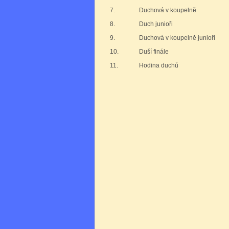
7.
Duchová v koupelně
8.
Duch junioři
9.
Duchová v koupelně junioři
10.
Duší finále
11.
Hodina duchů