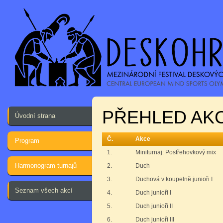
PŘEHLED AKC
Úvodní strana
Č.
Akce
Program
1.
Miniturnaj: Postřehovkový mix
Harmonogram turnajů
2.
Duch
3.
Duchová v koupelně junioři I
Seznam všech akcí
4.
Duch junioři I
5.
Duch junioři II
6.
Duch junioři III