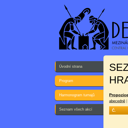
SEZ
Úvodní strana
HR
Program
Propozice
Harmonogram turnajů
abecedně
Seznam všech akcí
Č.