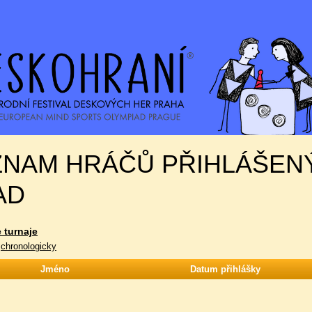
NAM HRÁČŮ PŘIHLÁŠENÝ
AD
 turnaje
|
chronologicky
Jméno
Datum přihlášky