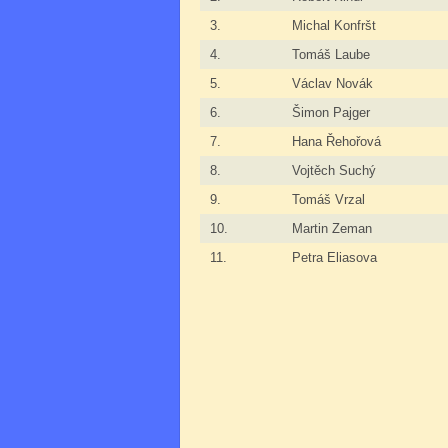
3.
Michal Konfršt
4.
Tomáš Laube
5.
Václav Novák
6.
Šimon Pajger
7.
Hana Řehořová
8.
Vojtěch Suchý
9.
Tomáš Vrzal
10.
Martin Zeman
11.
Petra Eliasova