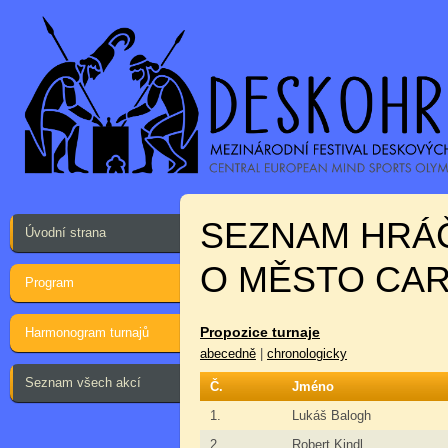
SEZNAM HRÁČ
Úvodní strana
O MĚSTO CAR
Program
Propozice turnaje
Harmonogram turnajů
abecedně
|
chronologicky
Seznam všech akcí
Č.
Jméno
1.
Lukáš Balogh
2.
Robert Kindl