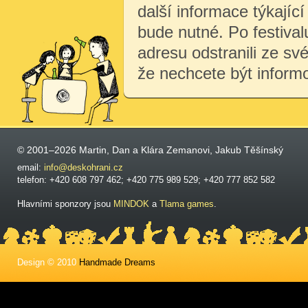
další informace týkající 
bude nutné. Po festiva
adresu odstranili ze sv
že nechcete být inform
© 2001–2026 Martin, Dan a Klára Zemanovi, Jakub Těšínský
email:
info@deskohrani.cz
telefon: +420 608 797 462; +420 775 989 529; +420 777 852 582
Hlavními sponzory jsou
MINDOK
a
Tlama games
.
Design © 2010
Handmade Dreams