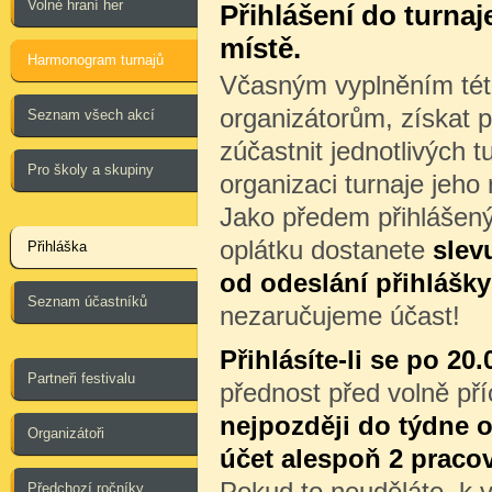
Volné hraní her
Přihlášení do turna
místě.
Harmonogram turnajů
Včasným vyplněním této
organizátorům, získat p
Seznam všech akcí
zúčastnit jednotlivých 
Pro školy a skupiny
organizaci turnaje jeho
Jako předem přihlášený
oplátku dostanete
slev
Přihláška
od odeslání přihlášky
Seznam účastníků
nezaručujeme účast!
Přihlásíte-li se po 20.
Partneři festivalu
přednost před volně př
nejpozději do týdne o
Organizátoři
účet alespoň 2 praco
Pokud to neuděláte, k v
Předchozí ročníky