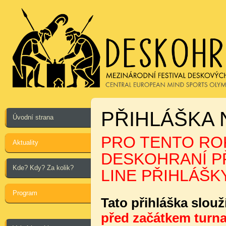
PŘIHLÁŠKA 
Úvodní strana
PRO TENTO ROK
Aktuality
DESKOHRANÍ PŘ
Kde? Kdy? Za kolik?
LINE PŘIHLÁŠKY
Program
Tato přihláška slouž
před začátkem turna