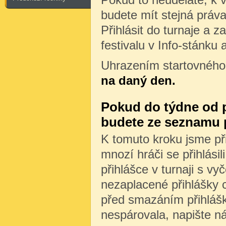
budete mít stejná práva 
Přihlásit do turnaje a z
festivalu v Info-stánku 
Uhrazením startovného
na daný den.
Pokud do týdne od př
budete ze seznamu 
K tomuto kroku jsme při
mnozí hráči se přihlásili
přihlášce v turnaji s v
nezaplacené přihlášky 
před smazáním přihlášk
nespárovala, napište n