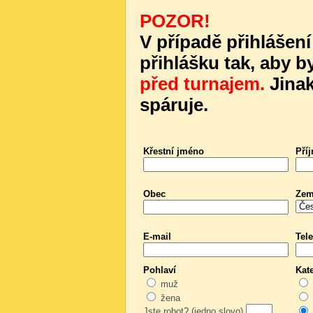
POZOR!
V případě přihlášení
přihlášku tak, aby b
před turnajem.
Jinak
spáruje.
Křestní jméno
Pří
Obec
Ze
E-mail
Tele
Pohlaví
Kat
muž
žena
Jste robot? (jedno slovo)