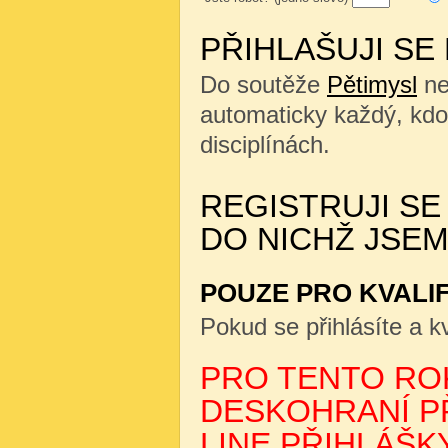
PŘIHLAŠUJI SE
Do soutěže
Pětimysl
ne
automaticky každý, kdo
disciplínách.
REGISTRUJI SE
DO NICHŽ JSEM
POUZE PRO KVALI
Pokud se přihlásíte a kv
PRO TENTO ROK
DESKOHRANÍ PŘ
LINE PŘIHLÁŠKY