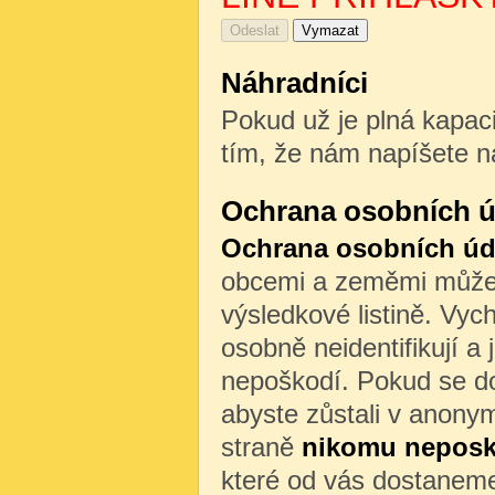
Náhradníci
Pokud už je plná kapaci
tím, že nám napíšete n
Ochrana osobních ú
Ochrana osobních úd
obcemi a zeměmi může b
výsledkové listině. Vyc
osobně neidentifikují a 
nepoškodí. Pokud se do
abyste zůstali v anony
straně
nikomu nepos
které od vás dostaneme