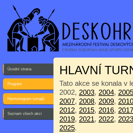
HLAVNÍ TUR
Úvodní strana
Tato akce se konala v 
Program
2002,
2003
,
2004
,
200
Harmonogram turnajů
2007
,
2008
,
2009
,
201
2012
,
2015
,
2016
,
201
Seznam všech akcí
2019
,
2021
,
2022
,
202
2025
.