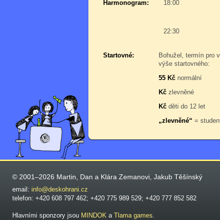
Harmonogram:
18:00
22:30
Startovné:
Bohužel, termín pro v
výše startovného:
55 Kč
normální
Kč
zlevněné
Kč
děti do 12 let
„zlevněné“
= student
© 2001–2026 Martin, Dan a Klára Zemanovi, Jakub Těšínský
email:
info@deskohrani.cz
telefon: +420 608 797 462; +420 775 989 529; +420 777 852 582
Hlavními sponzory jsou
MINDOK
a
Tlama games
.