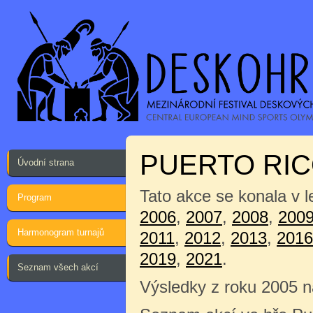
PUERTO RI
Úvodní strana
Tato akce se konala v l
Program
2006
,
2007
,
2008
,
200
Harmonogram turnajů
2011
,
2012
,
2013
,
2016
2019
,
2021
.
Seznam všech akcí
Výsledky z roku 2005 