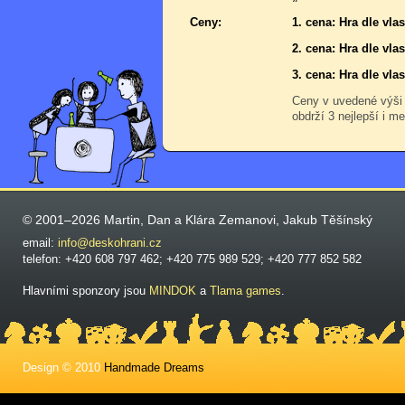
Ceny:
1. cena: Hra dle vla
2. cena: Hra dle vla
3. cena: Hra dle vla
Ceny v uvedené výši
obdrží 3 nejlepší i me
© 2001–2026 Martin, Dan a Klára Zemanovi, Jakub Těšínský
email:
info@deskohrani.cz
telefon: +420 608 797 462; +420 775 989 529; +420 777 852 582
Hlavními sponzory jsou
MINDOK
a
Tlama games
.
Design © 2010
Handmade Dreams