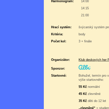
Harmonogram:
14:00
14:15
21:00
Hrací systém:
švýcarský systém pr
Kritéria:
body
Počet kol:
3 + finále
Organizátor:
Klub deskových her 
Sponzor:
Startovné:
Bohužel, termín pro v
výše startovného:
55 Kč
normální
45 Kč
zlevněné
35 Kč
děti do 12 let
„zlevněné“
= student