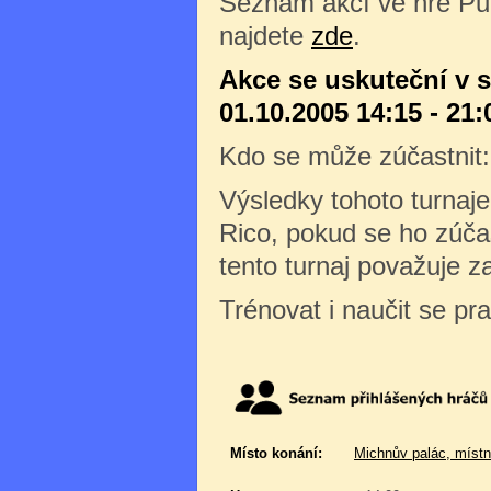
Seznam akcí ve hře Pu
najdete
zde
.
Akce se uskuteční v 
01.10.2005 14:15 - 21:
Kdo se může zúčastnit
Výsledky tohoto turnaj
Rico, pokud se ho zúčas
tento turnaj považuje z
Trénovat i naučit se pr
Místo konání:
Michnův palác, místn