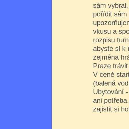
sám vybral.
pořídit sám
upozorňujem
vkusu a spot
rozpisu tur
abyste si k 
zejména hráč
Praze trávi
V ceně star
(balená voda
Ubytování -
ani potřeba
zajistit si 