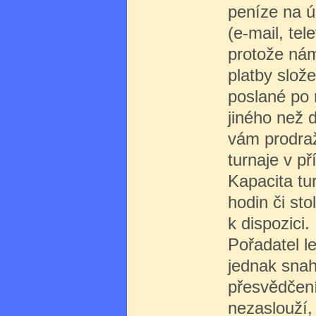
peníze na ú
(e-mail, tel
protože nám
platby slož
poslané po 
jiného než 
vám prodraž
turnaje v př
Kapacita tu
hodin či st
k dispozici.
Pořadatel l
jednak snah
přesvědčení,
nezaslouží,