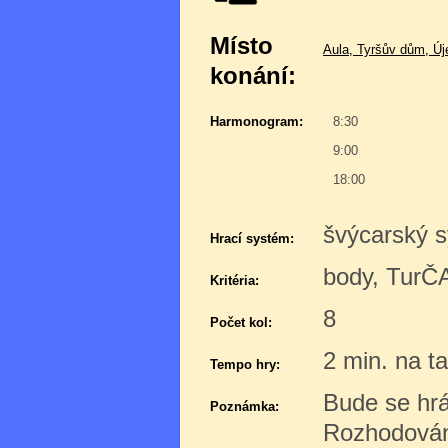
Místo
Aula, Tyršův dům, Új
konání:
Harmonogram:
8:30
9:00
18:00
švýcarský s
Hrací systém:
body, TurČ
Kritéria:
8
Počet kol:
2 min. na t
Tempo hry:
Bude se hrá
Poznámka:
Rozhodování