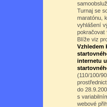
samoobsluž
Turnaj se s
maratónu, k
vyhlášení vý
pokračovat 
Blíže viz p
Vzhledem k
startovného
internetu 
startovného
(110/100/90
prostřednic
do 28.9.20
s variabiln
webové přih