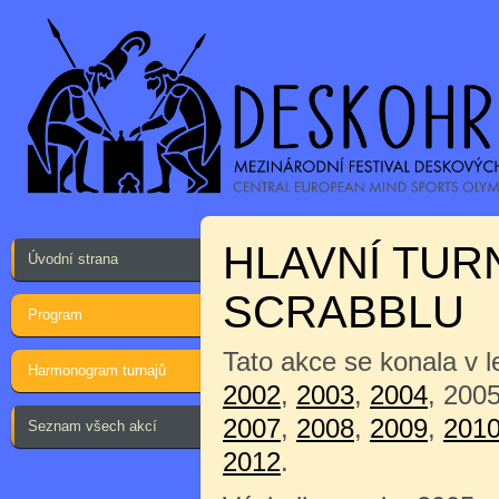
HLAVNÍ TUR
Úvodní strana
SCRABBLU
Program
Tato akce se konala v 
Harmonogram turnajů
2002
,
2003
,
2004
, 200
2007
,
2008
,
2009
,
201
Seznam všech akcí
2012
.