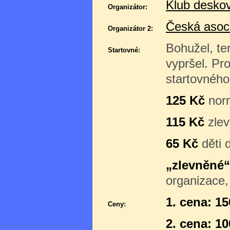
Klub desko
Organizátor:
Česká asoc
Organizátor 2:
Bohužel, te
Startovné:
vypršel. Pro
startovného
125 Kč
nor
115 Kč
zle
65 Kč
děti d
„zlevněné“
organizace,
1. cena: 1
Ceny:
2. cena: 1