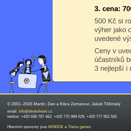
3. cena: 7
500 Kč si ro
výher jako 
uvedené výš
Ceny v uve
účastníků 
3 nejlepší i
© 2001–2026 Martin, Dan a Klára Zemanovi, Jakub Těšínský
email:
info@deskohrani.cz
telefon: +420 608 797 462; +420 775 989 529; +420 777 852 582
Hlavními sponzory jsou
MINDOK
a
Tlama games
.