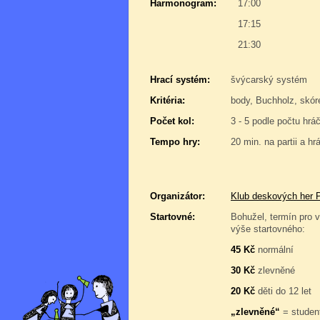
Harmonogram:
17:00
17:15
21:30
Hrací systém:
švýcarský systém
Kritéria:
body, Buchholz, skór
Počet kol:
3 - 5 podle počtu hrá
Tempo hry:
20 min. na partii a hr
Organizátor:
Klub deskových her 
Startovné:
Bohužel, termín pro v
výše startovného:
45 Kč
normální
30 Kč
zlevněné
20 Kč
děti do 12 let
„zlevněné“
= student