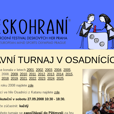
VNÍ TURNAJ V OSADNÍCÍ
se konala v letech
2001
,
2002
,
2003
,
2004
,
2005
,
, 2008,
2009
,
2010
,
2011
,
2012
,
2013
,
2014
,
2015
,
,
2018
,
2019
,
2021
,
2022
,
2023
,
2024
,
2025
.
 roku 2008 najdete
zde
.
í ve hře Osadníci z Katanu najdete
zde
.
kuteční v sobotu 27.09.2008 10:30 - 18:30.
e zúčastnit:
každý
ohoto turnaje se
započítávají do
Pětimysli
za hru