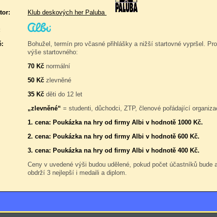
tor:
Klub deskových her Paluba
:
é:
Bohužel, termín pro včasné přihlášky a nižší startovné vypršel. Pro
výše startovného:
70 Kč
normální
50 Kč
zlevněné
35 Kč
děti do 12 let
„zlevněné“
= studenti, důchodci, ZTP, členové pořádající organiza
1. cena: Poukázka na hry od firmy Albi v hodnotě 1000 Kč.
2. cena: Poukázka na hry od firmy Albi v hodnotě 600 Kč.
3. cena: Poukázka na hry od firmy Albi v hodnotě 400 Kč.
Ceny v uvedené výši budou udělené, pokud počet účastníků bude
obdrží 3 nejlepší i medaili a diplom.