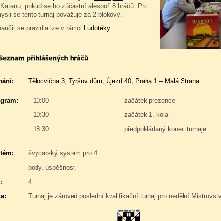
 Katanu, pokud se ho zúčastní alespoň 8 hráčů. Pro
ysli se tento turnaj považuje za 2-blokový.
naučit se pravidla lze v rámci
Ludotéky
.
nání:
Tělocvična 3, Tyršův dům, Újezd 40, Praha 1 – Malá Strana
gram:
10:00
začátek prezence
10:30
začátek 1. kola
18:30
předpokládaný konec turnaje
stém:
švýcarský systém pro 4
body, úspěšnost
:
4
a:
Turnaj je zároveň poslední kvalifikační turnaj pro nedělní Mistrovs