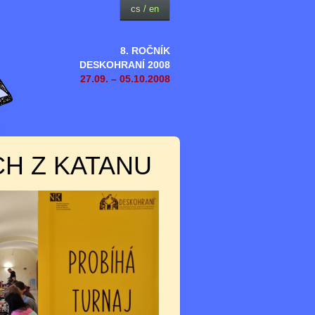
cs
/
en
8. ROČNÍK
DESKOHRANÍ 2008
27.09. – 05.10.2008
CH Z KATANU