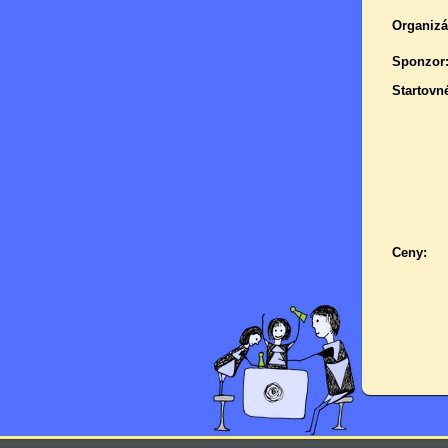
Organizá
Sponzor
Startovn
Ceny: