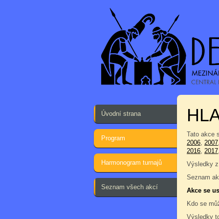
HLA
Úvodní strana
Tato akce 
Program
2006
,
2007
2016
,
2017
Harmonogram turnajů
Výsledky z
Seznam akc
Seznam všech akcí
Akce se us
Kdo se můž
Výsledky t