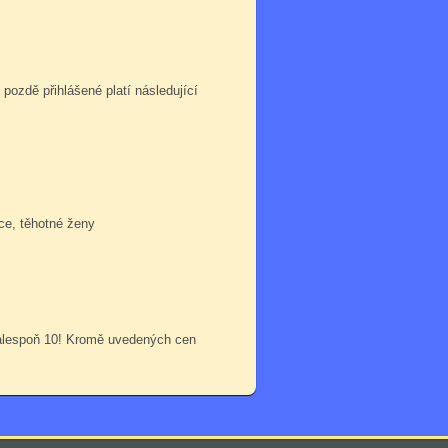
 pozdě přihlášené platí následující
ce, těhotné ženy
 alespoň 10! Kromě uvedených cen