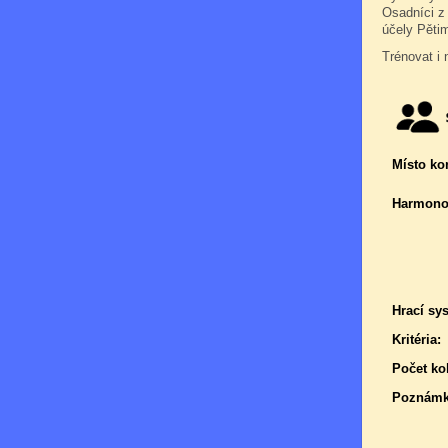
Osadníci z
účely Pětim
Trénovat i 
Místo ko
Harmono
Hrací sy
Kritéria:
Počet kol
Poznámk