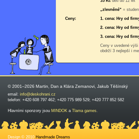
35 Kč
děti do 12 let
„zlevněné“
= student
Ceny:
1. cena: Hry od firm
2. cena: Hry od firm
3. cena: Hry od firm
Ceny v uvedené výši
obdrží 3 nejlepší i me
© 2001–2026 Martin, Dan a Klára Zemanovi, Jakub Těšínský
email:
info@deskohrani.cz
telefon: +420 608 797 462; +420 775 989 529; +420 777 852 582
Hlavními sponzory jsou
MINDOK
a
Tlama games
.
Design © 2010
Handmade Dreams