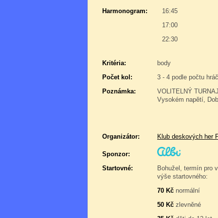
Harmonogram:
16:45
17:00
22:30
Kritéria:
body
Počet kol:
3 - 4 podle počtu hrá
Poznámka:
VOLITELNÝ TURNAJ: V
Vysokém napětí, Dob
Organizátor:
Klub deskových her 
Sponzor:
Startovné:
Bohužel, termín pro v
výše startovného:
70 Kč
normální
50 Kč
zlevněné