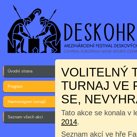
VOLITELNÝ T
Úvodní strana
TURNAJ VE 
Program
SE, NEVYHRÁ
Harmonogram turnajů
Tato akce se konala v l
Seznam všech akcí
2014
.
Seznam akcí ve hře Fa