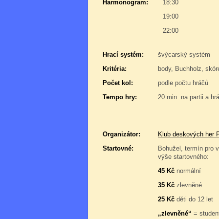
Harmonogram:
18:30
19:00
22:00
Hrací systém:
švýcarský systém
Kritéria:
body, Buchholz, skór
Počet kol:
podle počtu hráčů
Tempo hry:
20 min. na partii a hr
Organizátor:
Klub deskových her 
Startovné:
Bohužel, termín pro v
výše startovného:
45 Kč
normální
35 Kč
zlevněné
25 Kč
děti do 12 let
„zlevněné“
= student