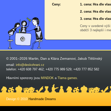
Ceny:
1. cena: Hra dle vl
2. cena: Hra dle vl
3. cena: Hra dle vl
Ceny v uvedené výši
obdrží 3 nejlepší i me
© 2001–2026 Martin, Dan a Klára Zemanovi, Jakub Těšínský
email:
info@deskohrani.cz
telefon: +420 608 797 462; +420 775 989 529; +420 777 852 582
Hlavními sponzory jsou
MINDOK
a
Tlama games
.
Design © 2010
Handmade Dreams