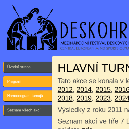
HLAVNÍ TURN
Úvodní strana
Tato akce se konala v l
Program
2012
,
2014
,
2015
,
201
Harmonogram turnajů
2018
,
2019
,
2023
,
202
Výsledky z roku 2011 n
Seznam všech akcí
Seznam akcí ve hře 7 D