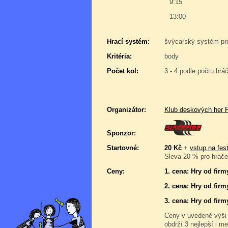
9:15
13:00
Hrací systém:
švýcarský systém pr
Kritéria:
body
Počet kol:
3 - 4 podle počtu hrá
Organizátor:
Klub deskových her 
Sponzor:
Startovné:
20 Kč
+
vstup na fest
Sleva 20 % pro hráče,
Ceny:
1. cena: Hry od firm
2. cena: Hry od firm
3. cena: Hry od firm
Ceny v uvedené výši
obdrží 3 nejlepší i me