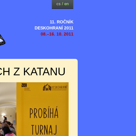
cs
/
en
11. ROČNÍK
DESKOHRANÍ 2011
08.–16. 10. 2011
CH Z KATANU