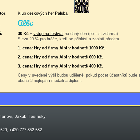
tor:
Klub deskových her Paluba
:
é:
30 Kč
+
vstup na festival
na daný den (po – st zdarma).
Sleva 20 % pro hráče, kteří se přihlásí a zaplatí předem.
1. cena: Hry od firmy Albi v hodnotě 1000 Kč.
2. cena: Hry od firmy Albi v hodnotě 600 Kč.
3. cena: Hry od firmy Albi v hodnotě 400 Kč.
Ceny v uvedené výši budou udělené, pokud počet účastníků bude
obdrží 3 nejlepší i medaili a diplom.
manovi, Jakub Těšínský
 529; +420 777 852 582