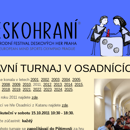
VNÍ TURNAJ V OSADNÍCÍ
se konala v letech
2001
,
2002
,
2003
,
2004
,
2005
,
,
2008
,
2009
,
2010
, 2011,
2012
,
2013
,
2014
,
2015
,
,
2018
,
2019
,
2021
,
2022
,
2023
,
2024
,
2025
.
 roku 2011 najdete
zde
.
í ve hře Osadníci z Katanu najdete
zde
.
kuteční v sobotu 15.10.2011 10:30 - 18:30.
e zúčastnit:
každý
ohoto turnaje se
započítávají do
Pětimysli
za hru