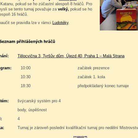
 Katanu, pokud se ho zúčastní alespoň 8 hráčů. Pro
ysli se tento turnaj považuje za
velký,
pokud se ho
lespoň 16 hráčů.
naučit se pravidla lze v rámci
Ludotéky
.
nání:
Tělocvična 3, Tyršův dům, Újezd 40, Praha 1 – Malá Strana
gram:
10:00
začátek prezence
10:30
začátek 1. kola
18:30
předpokládaný konec turnaje
stém:
švýcarský systém pro 4
body, úspěšnost
:
4
a:
Turnaj je zároveň poslední kvalifikační turnaj pro nedělní Mistrovs