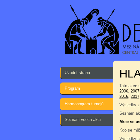
HLA
Úvodní strana
Tato akce 
Program
2006
,
2007
2016
,
2017
Harmonogram turnajů
Výsledky z
Seznam akc
Seznam všech akcí
Akce se us
Kdo se můž
Výsledky t