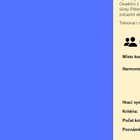
Osadníci z
účely Pětim
zúčastní a
Trénovat i 
Místo ko
Harmono
Hrací sy
Kritéria:
Počet kol
Poznámk