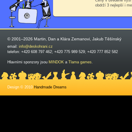
Ceny v uvedené výši
obdrží 3 nejlepší i me
© 2001–2026 Martin, Dan a Klára Zemanovi, Jakub Těšínský
email:
info@deskohrani.cz
telefon: +420 608 797 462; +420 775 989 529; +420 777 852 582
Hlavními sponzory jsou
MINDOK
a
Tlama games
.
Design © 2010
Handmade Dreams