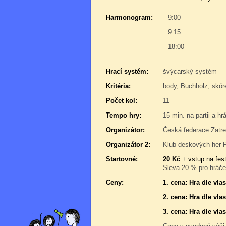
Harmonogram:
9:00
9:15
18:00
Hrací systém:
švýcarský systém
Kritéria:
body, Buchholz, skór
Počet kol:
11
Tempo hry:
15 min. na partii a hr
Organizátor:
Česká federace Zatre
Organizátor 2:
Klub deskových her 
Startovné:
20 Kč
+
vstup na fest
Sleva 20 % pro hráče,
Ceny:
1. cena: Hra dle vl
2. cena: Hra dle vl
3. cena: Hra dle vl