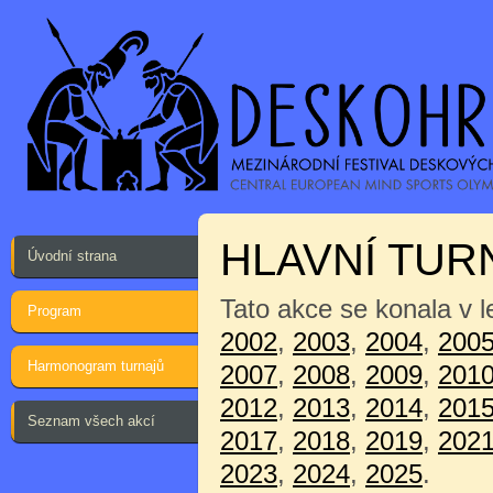
HLAVNÍ TUR
Úvodní strana
Tato akce se konala v 
Program
2002
,
2003
,
2004
,
200
Harmonogram turnajů
2007
,
2008
,
2009
,
201
2012
,
2013
,
2014
,
201
Seznam všech akcí
2017
,
2018
,
2019
,
202
2023
,
2024
,
2025
.