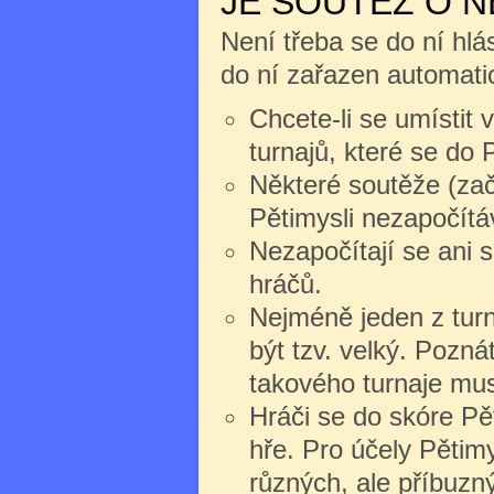
JE SOUTĚŽ O 
Není třeba se do ní hlás
do ní zařazen automati
Chcete-li se umístit 
turnajů, které se do P
Některé soutěže (zač
Pětimysli nezapočítáv
Nezapočítají se ani 
hráčů.
Nejméně jeden z turn
být tzv. velký. Pozná
takového turnaje mus
Hráči se do skóre Pět
hře. Pro účely Pětim
různých, ale příbuzn