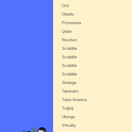
Octi
Othello
Pictomania
Qubix
Revolver
Scrabble
Scrabble
Scrabble
Scrabble
Stratego
Takenoko
Trans America
Trojboj
Ubongo
Vrhcáby