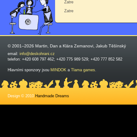
Zatre
Zatre
© 2001–2026 Martin, Dan a Klára Zemanovi, Jakub Těšínský
email:
info@deskohrani.cz
telefon: +420 608 797 462; +420 775 989 529; +420 777 852 582
Hlavními sponzory jsou
MINDOK
a
Tlama games
.
Design © 2010
Handmade Dreams