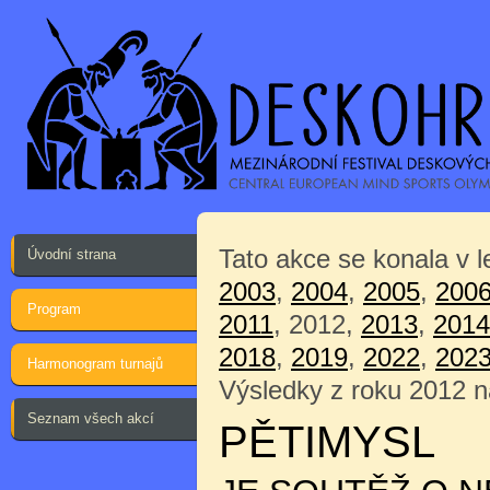
Tato akce se konala v 
Úvodní strana
2003
,
2004
,
2005
,
200
Program
2011
, 2012,
2013
,
2014
2018
,
2019
,
2022
,
202
Harmonogram turnajů
Výsledky z roku 2012 
Seznam všech akcí
PĚTIMYSL