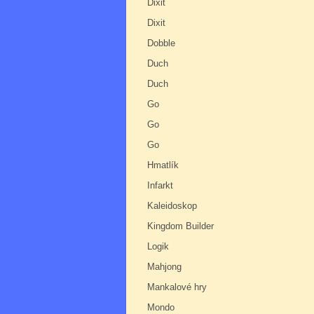
Dixit
Dixit
Dobble
Duch
Duch
Go
Go
Go
Hmatlík
Infarkt
Kaleidoskop
Kingdom Builder
Logik
Mahjong
Mankalové hry
Mondo