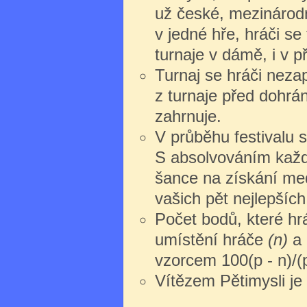
už české, mezinárodn
v jedné hře, hráči s
turnaje v dámě, i v př
Turnaj se hráči nezap
z turnaje před dohrán
zahrnuje.
V průběhu festivalu s
S absolvováním každ
šance na získání med
vašich pět nejlepších
Počet bodů, které hrá
umístění hráče
(n)
a 
vzorcem 100(p - n)/(p
Vítězem Pětimysli je