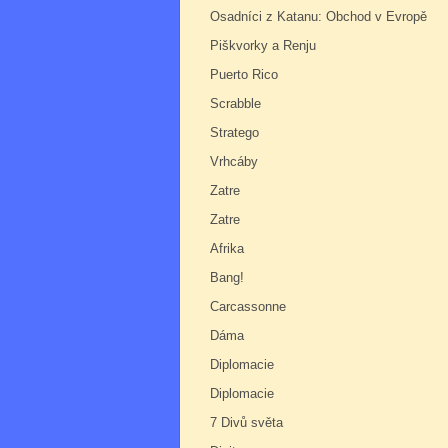
Osadníci z Katanu: Obchod v Evropě
Piškvorky a Renju
Puerto Rico
Scrabble
Stratego
Vrhcáby
Zatre
Zatre
Afrika
Bang!
Carcassonne
Dáma
Diplomacie
Diplomacie
7 Divů světa