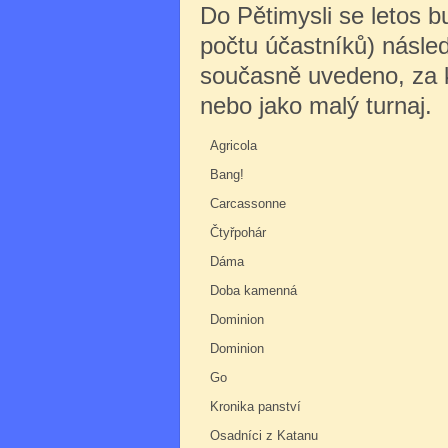
Do Pětimysli se letos 
počtu účastníků) násle
současně uvedeno, za kt
nebo jako malý turnaj.
Agricola
Bang!
Carcassonne
Čtyřpohár
Dáma
Doba kamenná
Dominion
Dominion
Go
Kronika panství
Osadníci z Katanu