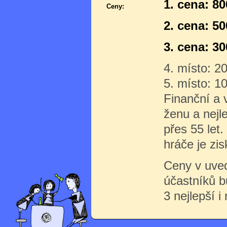
1. cena: 8
Ceny:
2. cena: 5
3. cena: 3
4. místo: 2
5. místo: 1
Finanční a 
ženu a nejl
přes 55 let
hráče je zis
Ceny v uve
účastníků 
3 nejlepší i