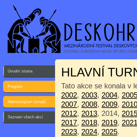
HLAVNÍ TUR
Úvodní strana
Tato akce se konala v 
Program
2002
,
2003
,
2004
,
200
Harmonogram turnajů
2007
,
2008
,
2009
,
201
2012
,
2013
, 2014,
201
Seznam všech akcí
2017
,
2018
,
2019
,
202
2023
,
2024
,
2025
.