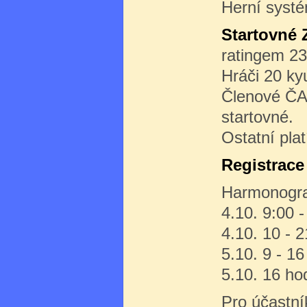
Herní syst
Startovné
ratingem 23
Hráči 20 kyu
Členové ČAG
startovné.
Ostatní plat
Registrace
Harmonogr
4.10. 9:00 -
4.10. 10 - 2
5.10. 9 - 16
5.10. 16 ho
Pro účastní