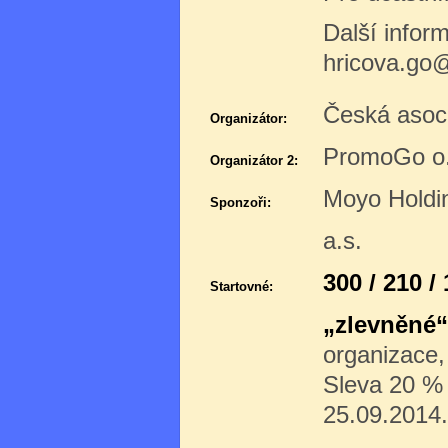
Další infor
hricova.go
Česká asoc
Organizátor:
PromoGo o.
Organizátor 2:
Moyo Holdi
Sponzoři:
a.s.
300 / 210 /
Startovné:
„zlevněné“
organizace,
Sleva 20 % p
25.09.2014.