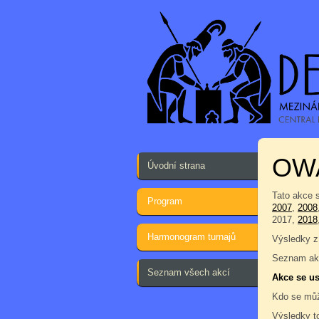
OW
Úvodní strana
Tato akce 
Program
2007
,
2008
2017,
2018
Harmonogram turnajů
Výsledky z
Seznam akc
Seznam všech akcí
Akce se us
Kdo se můž
Výsledky t