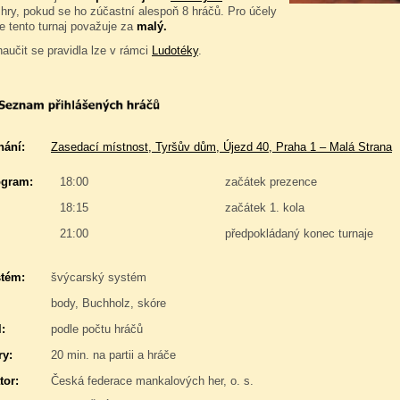
hry, pokud se ho zúčastní alespoň 8 hráčů. Pro účely
e tento turnaj považuje za
malý.
naučit se pravidla lze v rámci
Ludotéky
.
nání:
Zasedací místnost, Tyršův dům, Újezd 40, Praha 1 – Malá Strana
gram:
18:00
začátek prezence
18:15
začátek 1. kola
21:00
předpokládaný konec turnaje
stém:
švýcarský systém
body, Buchholz, skóre
:
podle počtu hráčů
y:
20 min. na partii a hráče
tor:
Česká federace mankalových her, o. s.