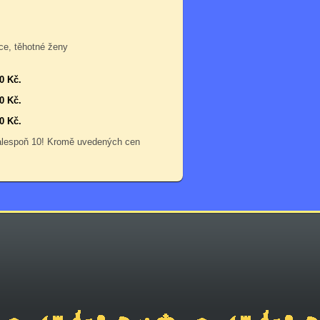
ce, těhotné ženy
0 Kč.
0 Kč.
0 Kč.
 alespoň 10! Kromě uvedených cen