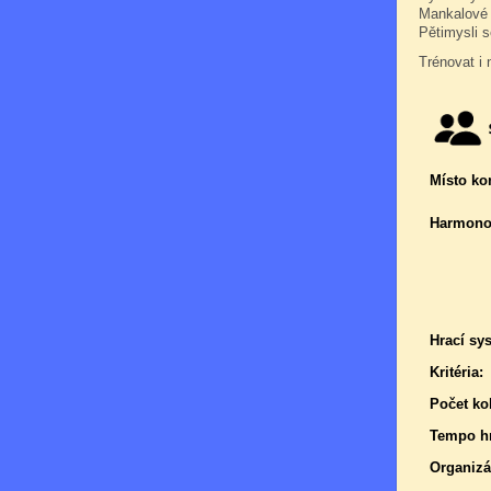
Mankalové 
Pětimysli s
Trénovat i 
Místo ko
Harmono
Hrací sy
Kritéria:
Počet kol
Tempo hr
Organizá