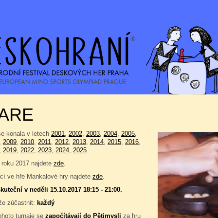
ARE
se konala v letech
2001
,
2002
,
2003
,
2004
,
2005
,
,
2009
,
2010
,
2011
,
2012
,
2013
,
2014
,
2015
,
2016
,
,
2019
,
2022
,
2023
,
2024
,
2025
.
 roku 2017 najdete
zde
.
í ve hře Mankalové hry najdete
zde
.
kuteční v neděli 15.10.2017 18:15 - 21:00.
e zúčastnit:
každý
ohoto turnaje se
započítávají do
Pětimysli
za hru