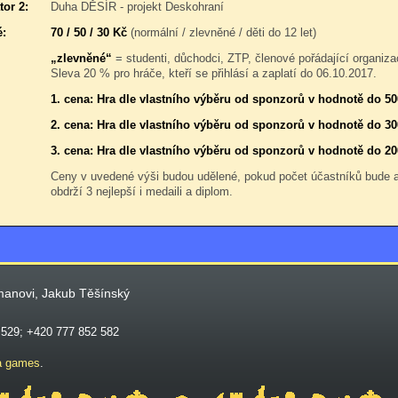
tor 2:
Duha DĚSÍR - projekt Deskohraní
é:
70 / 50 / 30 Kč
(normální / zlevněné / děti do 12 let)
„zlevněné“
= studenti, důchodci, ZTP, členové pořádající organiza
Sleva 20 % pro hráče, kteří se přihlásí a zaplatí do 06.10.2017.
1. cena: Hra dle vlastního výběru od sponzorů v hodnotě do 50
2. cena: Hra dle vlastního výběru od sponzorů v hodnotě do 30
3. cena: Hra dle vlastního výběru od sponzorů v hodnotě do 20
Ceny v uvedené výši budou udělené, pokud počet účastníků bude
obdrží 3 nejlepší i medaili a diplom.
manovi, Jakub Těšínský
 529; +420 777 852 582
a games
.