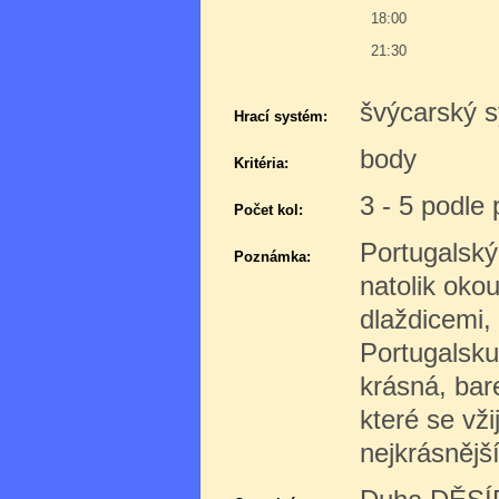
18:00
21:30
švýcarský s
Hrací systém:
body
Kritéria:
3 - 5 podle
Počet kol:
Portugalský
Poznámka:
natolik okou
dlaždicemi, 
Portugalsku
krásná, bar
které se vži
nejkrásnějš