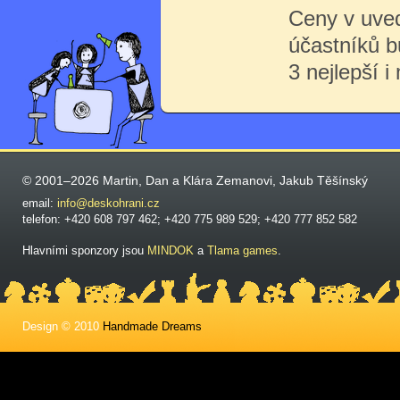
Ceny v uve
účastníků 
3 nejlepší i
© 2001–2026 Martin, Dan a Klára Zemanovi, Jakub Těšínský
email:
info@deskohrani.cz
telefon: +420 608 797 462; +420 775 989 529; +420 777 852 582
Hlavními sponzory jsou
MINDOK
a
Tlama games
.
Design © 2010
Handmade Dreams