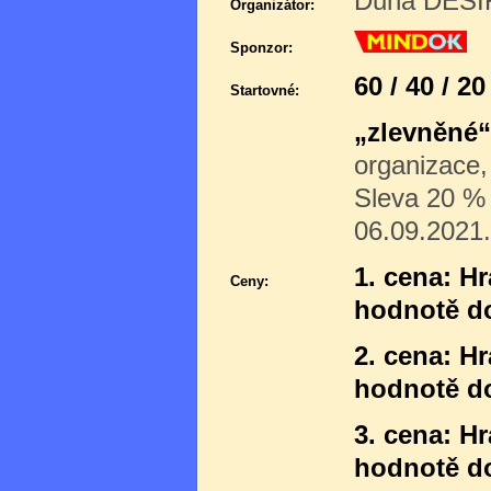
Duha DĚSÍR
Organizátor:
Sponzor:
60 / 40 / 2
Startovné:
„zlevněné“
organizace,
Sleva 20 % p
06.09.2021.
1. cena: H
Ceny:
hodnotě d
2. cena: H
hodnotě do
3. cena: H
hodnotě do