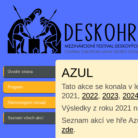
AZUL
Úvodní strana
Tato akce se konala v 
Program
2021,
2022
,
2023
,
202
Harmonogram turnajů
Výsledky z roku 2021 
Seznam všech akcí
Seznam akcí ve hře Azu
zde
.