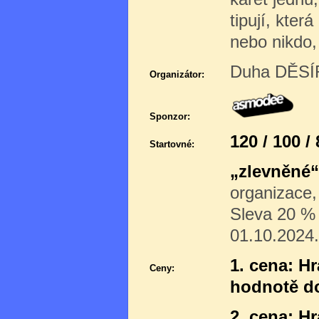
tipují, kte
nebo nikdo,
Duha DĚSÍR
Organizátor:
Sponzor:
120 / 100 /
Startovné:
„zlevněné“
organizace,
Sleva 20 % p
01.10.2024.
1. cena: H
Ceny:
hodnotě d
2. cena: H