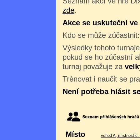
Seznam akcí ve hře Dix
zde
.
Akce se uskuteční ve č
Kdo se může zúčastnit
Výsledky tohoto turnaj
pokud se ho zúčastní al
turnaj považuje za
velk
Trénovat i naučit se pr
Není potřeba hlásit s
Místo
vchod A, místnost č.