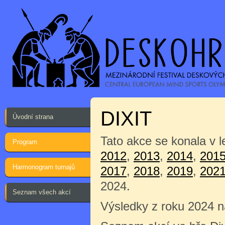
DIXIT
Úvodní strana
Tato akce se konala v 
Program
2012
,
2013
,
2014
,
201
Harmonogram turnajů
2017
,
2018
,
2019
,
202
2024.
Seznam všech akcí
Výsledky z roku 2024 