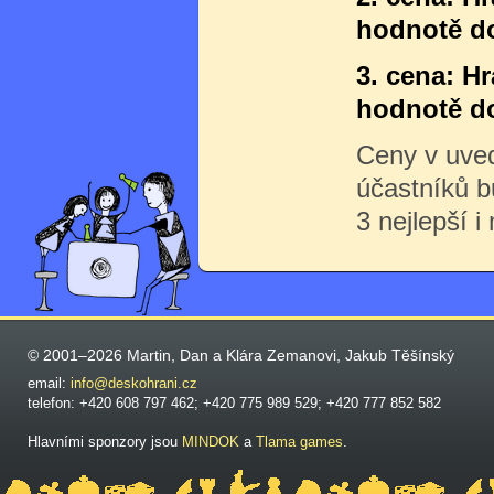
hodnotě do
3. cena: H
hodnotě do
Ceny v uve
účastníků 
3 nejlepší i
© 2001–2026 Martin, Dan a Klára Zemanovi, Jakub Těšínský
email:
info@deskohrani.cz
telefon: +420 608 797 462; +420 775 989 529; +420 777 852 582
Hlavními sponzory jsou
MINDOK
a
Tlama games
.