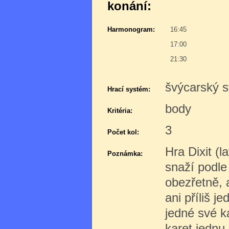
konání:
Harmonogram:
16:45
17:00
21:30
švýcarský s
Hrací systém:
body
Kritéria:
3
Počet kol:
Hra Dixit (l
Poznámka:
snaží podle 
obezřetně, a
ani příliš j
jedné své k
karet jednu