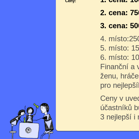
Ceny:
2. cena: 7
3. cena: 5
4. místo:25
5. místo: 1
6. místo: 1
Finanční a 
ženu, hráče
pro nejlepší
Ceny v uve
účastníků 
3 nejlepší i