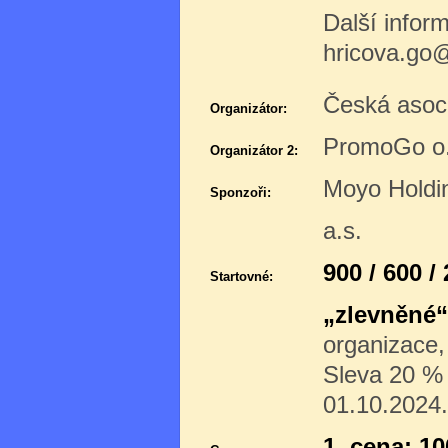
Další infor
hricova.go
Česká asoc
Organizátor:
PromoGo o.
Organizátor 2:
Moyo Holdi
Sponzoři:
a.s.
900 / 600 /
Startovné:
„zlevněné“
organizace,
Sleva 20 % p
01.10.2024.
1. cena: 1