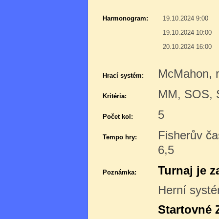
Harmonogram:
19.10.2024 9:00
19.10.2024 10:00
20.10.2024 16:00
McMahon, r
Hrací systém:
MM, SOS,
Kritéria:
5
Počet kol:
Fisherův ča
Tempo hry:
6,5
Turnaj je 
Poznámka:
Herní syst
Startovné