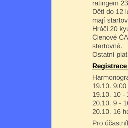
ratingem 23
Děti do 12 
mají starto
Hráči 20 kyu
Členové ČAG
startovné.
Ostatní plat
Registrace
Harmonogr
19.10. 9:00 
19.10. 10 - 
20.10. 9 - 1
20.10. 16 h
Pro účastní