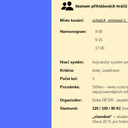
Místo konání:
vchod A, místnost č.
Harmonogram:
9:00
9:15
17:00
Hrací systém:
švýcarský systém pr
Kritéria:
body, úspěšnost
Počet kol:
3
Poznámka:
Stříbro – tento vzácn
nejvýznamnějších měs
Organizátor:
Duha DĚSÍR - projek
Startovné:
120 / 100 / 80 Kč
(nor
„zlevněné“
= student
Sleva 20 % pro hráče,