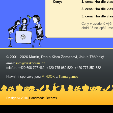
Ceny:
1. cena: Hra dle vl
2. cena: Hra dle vl
3. cena: Hra dle vl
Ceny v uvedené výši
obdrží 3 nejlepší i me
© 2001–2026 Martin, Dan a Klára Zemanovi, Jakub Těšínský
email:
info@deskohrani.cz
telefon: +420 608 797 462; +420 775 989 529; +420 777 852 582
Hlavními sponzory jsou
MINDOK
a
Tlama games
.
Design © 2010
Handmade Dreams