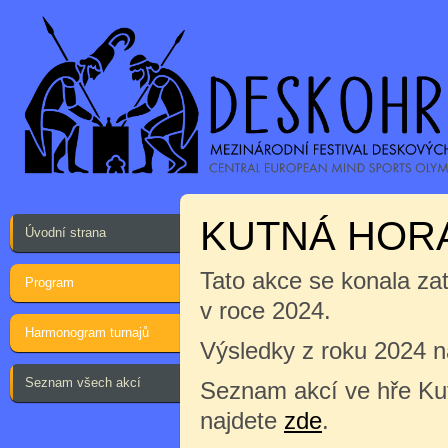
KUTNÁ HORA
Úvodní strana
Tato akce se konala za
Program
v roce 2024.
Harmonogram turnajů
Výsledky z roku 2024 
Seznam všech akcí
Seznam akcí ve hře Ku
najdete
zde
.