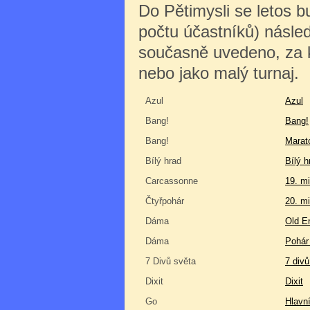
Do Pětimysli se letos 
počtu účastníků) násle
současně uvedeno, za kt
nebo jako malý turnaj.
Azul
Azul
Bang!
Bang!
Bang!
Marat
Bílý hrad
Bílý h
Carcassonne
19. mi
Čtyřpohár
20. mi
Dáma
Old E
Dáma
Pohár
7 Divů světa
7 divů
Dixit
Dixit
Go
Hlavní