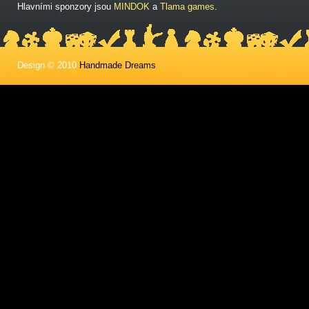
Hlavními sponzory jsou
MINDOK
a
Tlama games
.
Design © 2010
Handmade Dreams