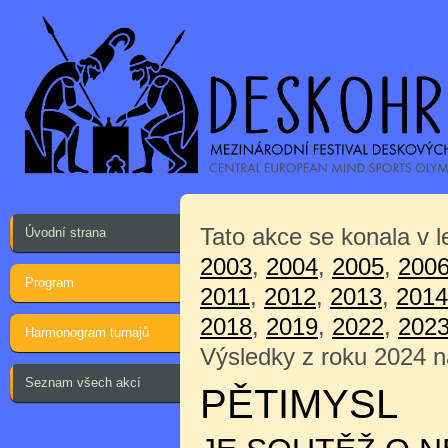
Tato akce se konala v 
Úvodní strana
2003
,
2004
,
2005
,
200
Program
2011
,
2012
,
2013
,
2014
2018
,
2019
,
2022
,
202
Harmonogram turnajů
Výsledky z roku 2024 
Seznam všech akcí
PĚTIMYSL