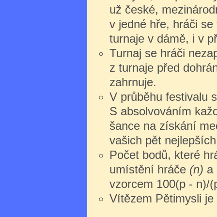
už české, mezinárodn
v jedné hře, hráči s
turnaje v dámě, i v př
Turnaj se hráči nezap
z turnaje před dohrán
zahrnuje.
V průběhu festivalu s
S absolvováním každ
šance na získání med
vašich pět nejlepších
Počet bodů, které hrá
umístění hráče
(n)
a 
vzorcem 100(p - n)/(p
Vítězem Pětimysli je