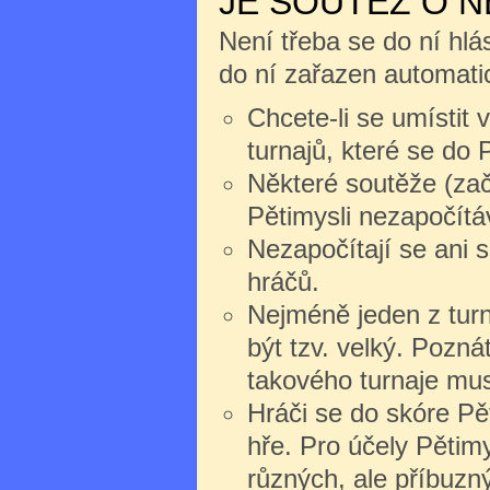
JE SOUTĚŽ O 
Není třeba se do ní hlás
do ní zařazen automati
Chcete-li se umístit 
turnajů, které se do P
Některé soutěže (zač
Pětimysli nezapočítáv
Nezapočítají se ani 
hráčů.
Nejméně jeden z turn
být tzv. velký. Pozná
takového turnaje mus
Hráči se do skóre Pět
hře. Pro účely Pětim
různých, ale příbuzn