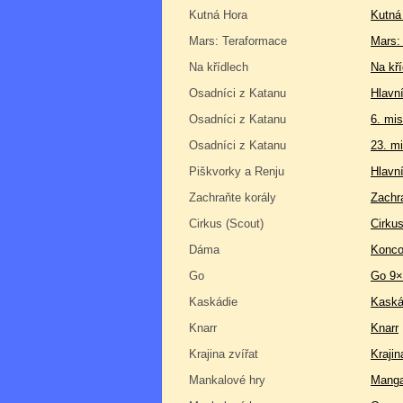
Kutná Hora
Kutná 
Mars: Teraformace
Mars:
Na křídlech
Na kří
Osadníci z Katanu
Hlavní
Osadníci z Katanu
6. mis
Osadníci z Katanu
23. mi
Piškvorky a Renju
Hlavn
Zachraňte korály
Zachr
Cirkus (Scout)
Cirkus
Dáma
Konco
Go
Go 9×
Kaskádie
Kaská
Knarr
Knarr
Krajina zvířat
Krajin
Mankalové hry
Manga