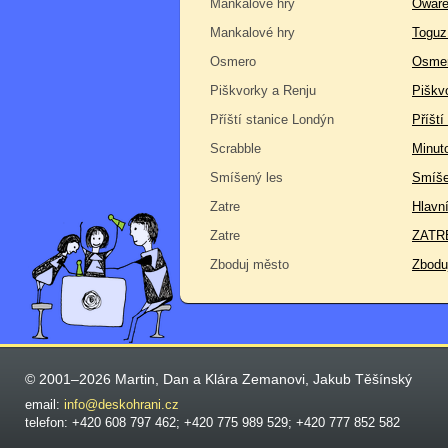
Mankalové hry
Owar
Mankalové hry
Toguz
Osmero
Osme
Piškvorky a Renju
Piškv
Příští stanice Londýn
Příští
Scrabble
Minut
Smíšený les
Smíše
Zatre
Hlavn
Zatre
ZATRE
Zboduj město
Zbodu
© 2001–2026 Martin, Dan a Klára Zemanovi, Jakub Těšínský
email:
info@deskohrani.cz
telefon: +420 608 797 462; +420 775 989 529; +420 777 852 582