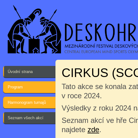
CIRKUS (SC
Úvodní strana
Tato akce se konala za
Program
v roce 2024.
Harmonogram turnajů
Výsledky z roku 2024 
Seznam všech akcí
Seznam akcí ve hře Cir
najdete
zde
.