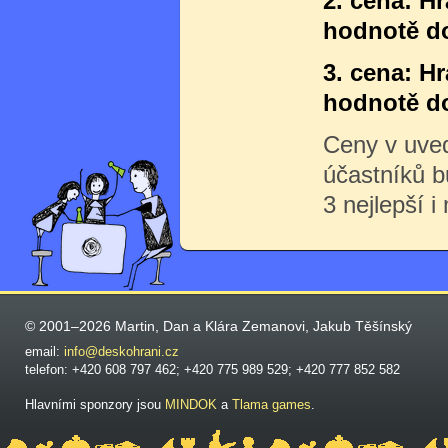
2. cena: H
hodnotě do
3. cena: H
hodnotě do
Ceny v uve
účastníků 
3 nejlepší i
© 2001–2026 Martin, Dan a Klára Zemanovi, Jakub Těšínský
email:
info@deskohrani.cz
telefon: +420 608 797 462; +420 775 989 529; +420 777 852 582
Hlavními sponzory jsou
MINDOK
a
Tlama games
.