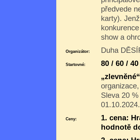
předvede ne
karty). Jenž
konkurence (
show a ohrom
Duha DĚSÍR
Organizátor:
80 / 60 / 4
Startovné:
„zlevněné“
organizace,
Sleva 20 % p
01.10.2024.
1. cena: H
Ceny:
hodnotě d