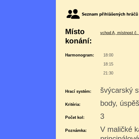
Místo
vchod A, místnost č.
konání:
Harmonogram:
18:00
18:15
21:30
švýcarský s
Hrací systém:
body, úspě
Kritéria:
3
Počet kol:
V maličké k
Poznámka:
principálov