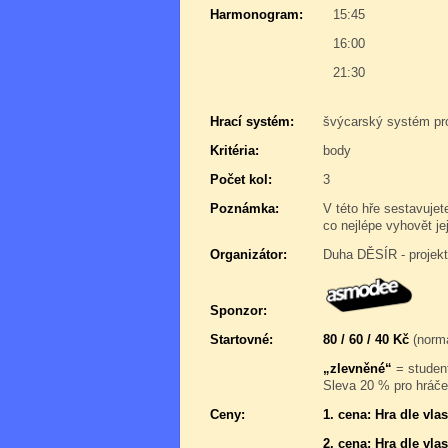
Harmonogram:
15:45
16:00
21:30
Hrací systém:
švýcarský systém pr
Kritéria:
body
Počet kol:
3
Poznámka:
V této hře sestavujet
co nejlépe vyhovět je
Organizátor:
Duha DĚSÍR - projek
Sponzor:
Startovné:
80 / 60 / 40 Kč
(normá
„zlevněné“
= student
Sleva 20 % pro hráče,
Ceny:
1. cena: Hra dle vl
2. cena: Hra dle vl