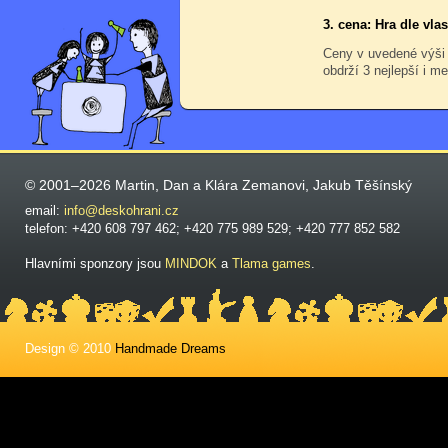
3. cena: Hra dle vl
Ceny v uvedené výši
obdrží 3 nejlepší i me
© 2001–2026 Martin, Dan a Klára Zemanovi, Jakub Těšínský
email:
info@deskohrani.cz
telefon: +420 608 797 462; +420 775 989 529; +420 777 852 582
Hlavními sponzory jsou
MINDOK
a
Tlama games
.
Design © 2010
Handmade Dreams