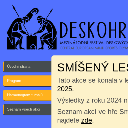
SMÍŠENÝ LE
Úvodní strana
Tato akce se konala v l
Program
2025
.
Harmonogram turnajů
Výsledky z roku 2024 
Seznam všech akcí
Seznam akcí ve hře Sm
najdete
zde
.