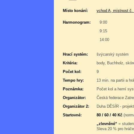
Místo konání:
vchod A, místnost č.
Harmonogram:
9:00
9:15
14:00
Hrací systém:
švýcarský systém
Kritéria:
body, Buchholz, skór
Počet kol:
9
Tempo hry:
13 min. na partii a hr
Poznámka:
Počet kol a herní sy
Organizátor:
Česká federace Zatre
Organizátor 2:
Duha DĚSÍR - projek
Startovné:
80 / 60 / 40 Kč
(normá
„zlevněné“
= student
Sleva 20 % pro hráče,