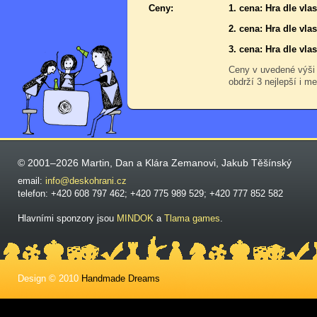
Ceny:
1. cena: Hra dle vl
2. cena: Hra dle vl
3. cena: Hra dle vl
Ceny v uvedené výši
obdrží 3 nejlepší i me
© 2001–2026 Martin, Dan a Klára Zemanovi, Jakub Těšínský
email:
info@deskohrani.cz
telefon: +420 608 797 462; +420 775 989 529; +420 777 852 582
Hlavními sponzory jsou
MINDOK
a
Tlama games
.
Design © 2010
Handmade Dreams