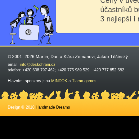
Ceny v uve
účastníků 
3 nejlepší i
© 2001–2026 Martin, Dan a Klára Zemanovi, Jakub Těšínský
email:
info@deskohrani.cz
telefon: +420 608 797 462; +420 775 989 529; +420 777 852 582
Hlavními sponzory jsou
MINDOK
a
Tlama games
.
Design © 2010
Handmade Dreams