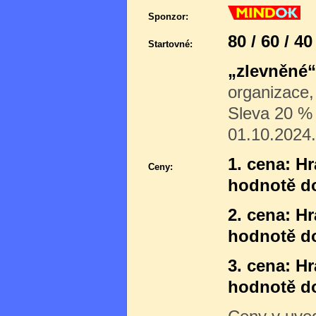
Sponzor:
80 / 60 / 4
Startovné:
„zlevněné“
organizace,
Sleva 20 % p
01.10.2024.
1. cena: H
Ceny:
hodnotě d
2. cena: H
hodnotě do
3. cena: H
hodnotě do