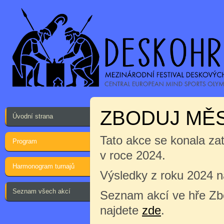
ZBODUJ MĚ
Úvodní strana
Tato akce se konala za
Program
v roce 2024.
Harmonogram turnajů
Výsledky z roku 2024 
Seznam všech akcí
Seznam akcí ve hře Zb
najdete
zde
.