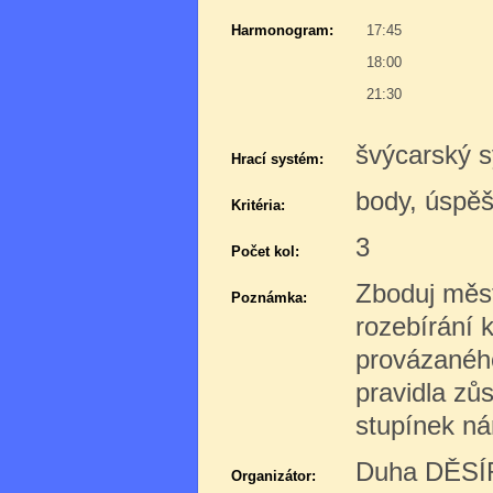
Harmonogram:
17:45
18:00
21:30
švýcarský s
Hrací systém:
body, úspě
Kritéria:
3
Počet kol:
Zboduj měst
Poznámka:
rozebírání 
provázanéh
pravidla zůs
stupínek ná
Duha DĚSÍR
Organizátor: