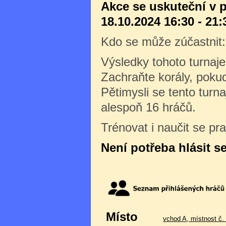
Akce se uskuteční v 
18.10.2024 16:30 - 21:
Kdo se může zúčastnit
Výsledky tohoto turnaj
Zachraňte korály, poku
Pětimysli se tento turn
alespoň 16 hráčů.
Trénovat i naučit se pr
Není potřeba hlásit s
Místo
vchod A, místnost č.