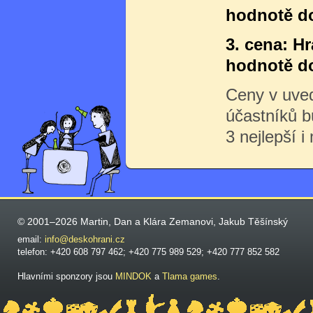
hodnotě do
3. cena: H
hodnotě do
Ceny v uve
účastníků 
3 nejlepší i
© 2001–2026 Martin, Dan a Klára Zemanovi, Jakub Těšínský
email:
info@deskohrani.cz
telefon: +420 608 797 462; +420 775 989 529; +420 777 852 582
Hlavními sponzory jsou
MINDOK
a
Tlama games
.