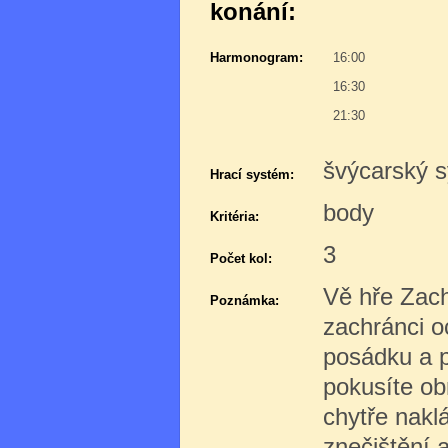
konání:
Harmonogram:
16:00
16:30
21:30
švýcarský s
Hrací systém:
body
Kritéria:
3
Počet kol:
Vě hře Zach
Poznámka:
zachránci o
posádku a p
pokusíte ob
chytře nakl
znečištění 