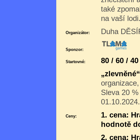
také zpomali
na vaší lodi
Duha DĚSÍR
Organizátor:
Sponzor:
80 / 60 / 4
Startovné:
„zlevněné“
organizace,
Sleva 20 % p
01.10.2024.
1. cena: H
Ceny:
hodnotě d
2. cena: H