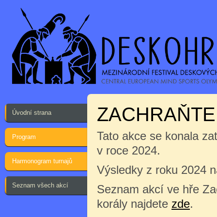
ZACHRAŇTE
Úvodní strana
Tato akce se konala za
Program
v roce 2024.
Harmonogram turnajů
Výsledky z roku 2024 
Seznam všech akcí
Seznam akcí ve hře Za
korály najdete
zde
.