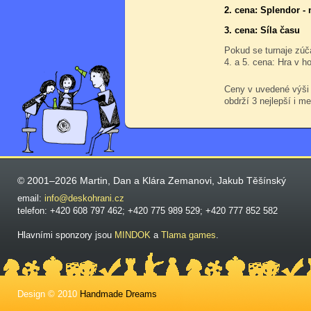
2. cena: Splendor -
3. cena: Síla času
Pokud se turnaje zúč
4. a 5. cena: Hra v h
Ceny v uvedené výši
obdrží 3 nejlepší i me
© 2001–2026 Martin, Dan a Klára Zemanovi, Jakub Těšínský
email:
info@deskohrani.cz
telefon: +420 608 797 462; +420 775 989 529; +420 777 852 582
Hlavními sponzory jsou
MINDOK
a
Tlama games
.
Design © 2010
Handmade Dreams