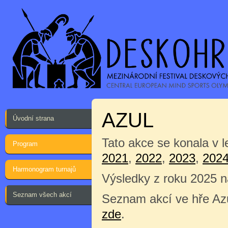
AZUL
Úvodní strana
Tato akce se konala v 
Program
2021
,
2022
,
2023
,
202
Harmonogram turnajů
Výsledky z roku 2025 
Seznam všech akcí
Seznam akcí ve hře Azu
zde
.