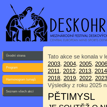
Tato akce se konala v 
Úvodní strana
2003
,
2004
,
2005
,
200
Program
2011
,
2012
,
2013
,
2014
2018
,
2019
,
2022
,
202
Harmonogram turnajů
Výsledky z roku 2025 
Seznam všech akcí
PĚTIMYSL