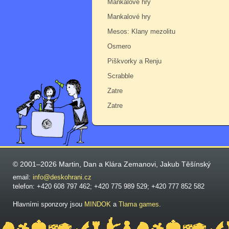
Mankalové hry
Mankalové hry
Mesos: Klany mezolitu
Osmero
Piškvorky a Renju
Scrabble
Zatre
Zatre
© 2001–2026 Martin, Dan a Klára Zemanovi, Jakub Těšínský
email:
info@deskohrani.cz
telefon: +420 608 797 462; +420 775 989 529; +420 777 852 582
Hlavními sponzory jsou
MINDOK
a
Tlama games
.