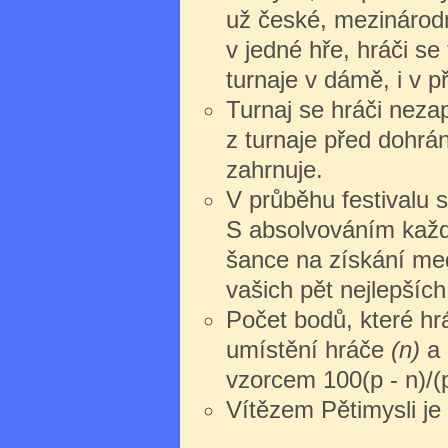
už české, mezinárodn
v jedné hře, hráči s
turnaje v dámě, i v př
Turnaj se hráči nezap
z turnaje před dohrán
zahrnuje.
V průběhu festivalu s
S absolvováním každ
šance na získání med
vašich pět nejlepších
Počet bodů, které hrá
umístění hráče
(n)
a 
vzorcem 100(p - n)/(p
Vítězem Pětimysli je