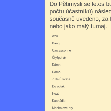
Do Pětimysli se letos 
počtu účastníků) násle
současně uvedeno, za kt
nebo jako malý turnaj.
Azul
Bang!
Carcassonne
Čtyřpohár
Dáma
Dáma
7 Divů světa
Do oblak
Heat
Kaskádie
Mankalové hry