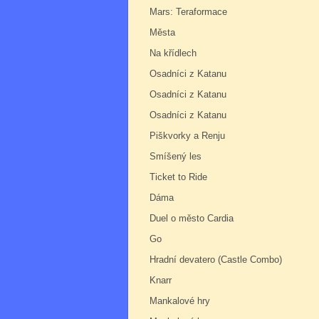
Mars: Teraformace
Města
Na křídlech
Osadníci z Katanu
Osadníci z Katanu
Osadníci z Katanu
Piškvorky a Renju
Smíšený les
Ticket to Ride
Dáma
Duel o město Cardia
Go
Hradní devatero (Castle Combo)
Knarr
Mankalové hry