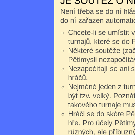
JE SOUTĚŽ O 
Není třeba se do ní hlás
do ní zařazen automati
Chcete-li se umístit 
turnajů, které se do P
Některé soutěže (zač
Pětimysli nezapočítáv
Nezapočítají se ani 
hráčů.
Nejméně jeden z turn
být tzv. velký. Pozná
takového turnaje mus
Hráči se do skóre Pět
hře. Pro účely Pětim
různých, ale příbuzn