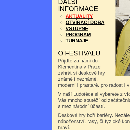
DALŠÍ
INFORMACE
AKTUALITY
OTVÍRACÍ DOBA
VSTUPNÉ
PROGRAM
TURNAJE
O FESTIVALU
Přijďte za námi do
Klementina v Praze
zahrát si deskové hry
známé i neznámé,
moderní i prastaré, pro radost i 
V naší Ludotéce si vyberete z ví
Vás mnoho soutěží od začátečnic
s mezinárodní účastí.
Deskové hry boří bariéry. Nezále
náboženství, rasy, či fyzické kon
hraví.