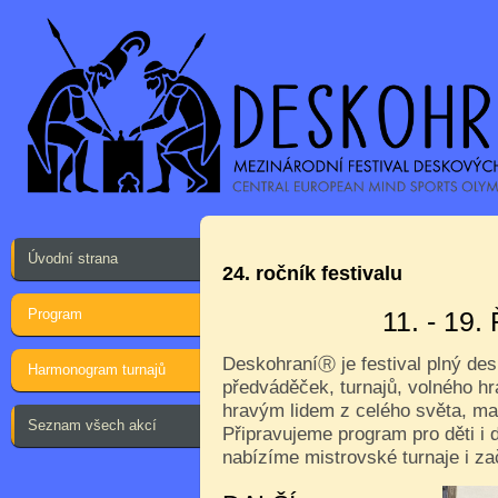
Úvodní strana
24. ročník festivalu
Program
11. - 19
Deskohraní
je festival plný de
Ⓡ
Harmonogram turnajů
předváděček, turnajů, volného hr
hravým lidem z celého světa, ma
Seznam všech akcí
Připravujeme program pro děti i d
nabízíme mistrovské turnaje i za