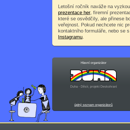
Letošní ročník naváže na vyzkouš
prezentace her
, firemní prezenta
které se osvědčily, ale přinese 
veřejnost. Pokud nechcete nic pr
kontaktního formuláře, nebo se 
Instagramu
.
Hlavní organizátor
Duha - Děsír, projekt Deskohraní
úplný seznam organizátorů