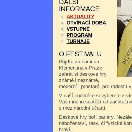
DALŠÍ
INFORMACE
AKTUALITY
OTVÍRACÍ DOBA
VSTUPNÉ
PROGRAM
TURNAJE
O FESTIVALU
Přijďte za námi do
Klementina v Praze
zahrát si deskové hry
známé i neznámé,
moderní i prastaré, pro radost i 
V naší Ludotéce si vyberete z ví
Vás mnoho soutěží od začátečnic
s mezinárodní účastí.
Deskové hry boří bariéry. Nezále
náboženství, rasy, či fyzické kon
hraví.