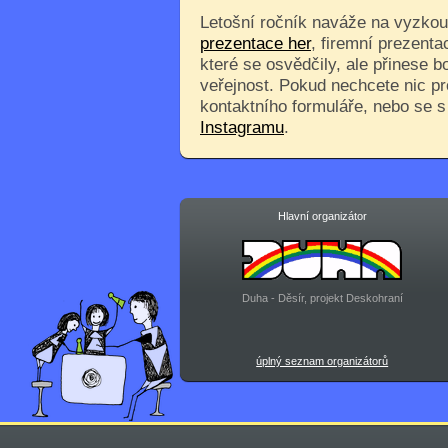
Letošní ročník naváže na vyzkouš
prezentace her
, firemní prezenta
které se osvědčily, ale přinese 
veřejnost. Pokud nechcete nic pr
kontaktního formuláře, nebo se 
Instagramu
.
Hlavní organizátor
Duha - Děsír, projekt Deskohraní
úplný seznam organizátorů