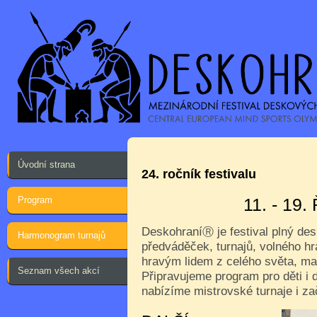
Úvodní strana
24. ročník festivalu
Program
11. - 19
Deskohraní
je festival plný de
Ⓡ
Harmonogram turnajů
předváděček, turnajů, volného hr
hravým lidem z celého světa, ma
Seznam všech akcí
Připravujeme program pro děti i d
nabízíme mistrovské turnaje i za