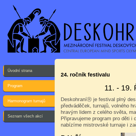
Úvodní strana
24. ročník festivalu
Program
11. - 19
Deskohraní
je festival plný de
Ⓡ
Harmonogram turnajů
předváděček, turnajů, volného hr
hravým lidem z celého světa, ma
Seznam všech akcí
Připravujeme program pro děti i d
nabízíme mistrovské turnaje i za