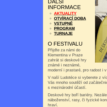
DALŠÍ
INFORMACE
AKTUALITY
OTVÍRACÍ DOBA
VSTUPNÉ
PROGRAM
TURNAJE
O FESTIVALU
Přijďte za námi do
Klementina v Praze
zahrát si deskové hry
známé i neznámé,
moderní i prastaré, pro radost i 
V naší Ludotéce si vyberete z ví
Vás mnoho soutěží od začátečnic
s mezinárodní účastí.
Deskové hry boří bariéry. Nezále
náboženství, rasy, či fyzické kon
hraví.