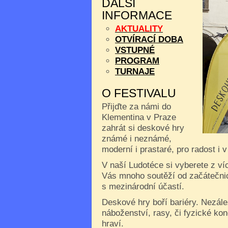
DALŠÍ
INFORMACE
AKTUALITY
OTVÍRACÍ DOBA
VSTUPNÉ
PROGRAM
TURNAJE
O FESTIVALU
Přijďte za námi do
Klementina v Praze
zahrát si deskové hry
známé i neznámé,
moderní i prastaré, pro radost i 
V naší Ludotéce si vyberete z ví
Vás mnoho soutěží od začátečnic
s mezinárodní účastí.
Deskové hry boří bariéry. Nezále
náboženství, rasy, či fyzické kon
hraví.