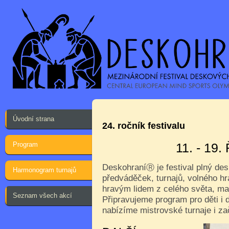
Úvodní strana
24. ročník festivalu
Program
11. - 19
Deskohraní
je festival plný de
Ⓡ
Harmonogram turnajů
předváděček, turnajů, volného hr
hravým lidem z celého světa, ma
Seznam všech akcí
Připravujeme program pro děti i d
nabízíme mistrovské turnaje i za