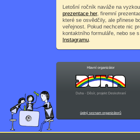
Letošní ročník naváže na vyzkouš
prezentace her
, firemní prezenta
které se osvědčily, ale přinese 
veřejnost. Pokud nechcete nic pr
kontaktního formuláře, nebo se 
Instagramu
.
Hlavní organizátor
Duha - Děsír, projekt Deskohraní
úplný seznam organizátorů